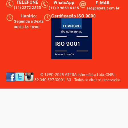
TELEFONE
WhatsApp
E-MAIL
(11) 2272 2255
(11) 9 9653 6135
sac@atera.com.br
Horário:
Certificação ISO 9000
Segunda a Sexta
08:30 às 18:00
© 1990-2025 ATERA Informática Ltda. CNPJ:
39.040.597/0001-33 - Todos os direitos reservados.