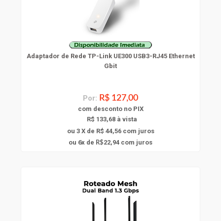
Adaptador de Rede TP-Link UE300 USB3-RJ45 Ethernet
Gbit
Por:
R$ 127,00
com
desconto
no PIX
R$ 133,68 à vista
ou 3 X de R$ 44,56
com juros
6
ou
x
de
22,94
com juros
R$