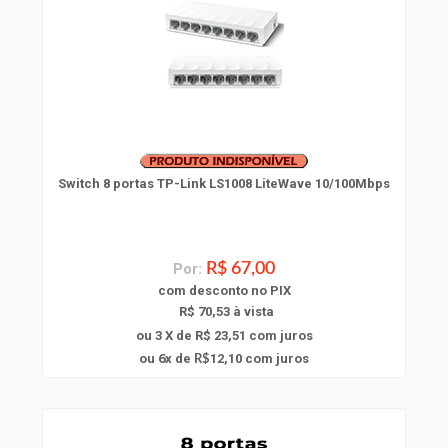
Switch 8 portas TP-Link LS1008 LiteWave 10/100Mbps
Por:
R$ 67,00
com
desconto
no PIX
R$ 70,53 à vista
ou 3 X de R$ 23,51
com juros
6
ou
x
de
12,10
com juros
R$