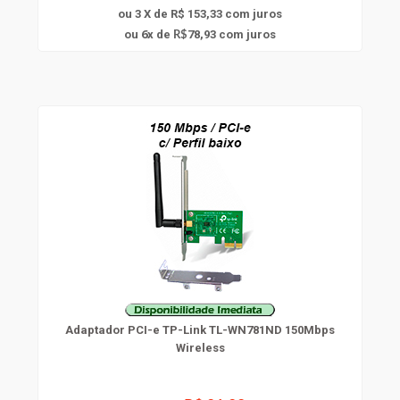
ou 3 X de R$ 153,33
com juros
6
ou
x
de
78,93
com juros
R$
Adaptador PCI-e TP-Link TL-WN781ND 150Mbps
Wireless