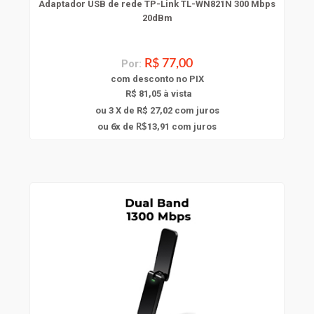
Adaptador USB de rede TP-Link TL-WN821N 300 Mbps
20dBm
Por:
R$ 77,00
com
desconto
no PIX
R$ 81,05 à vista
ou 3 X de R$ 27,02
com juros
6
ou
x
de
13,91
com juros
R$