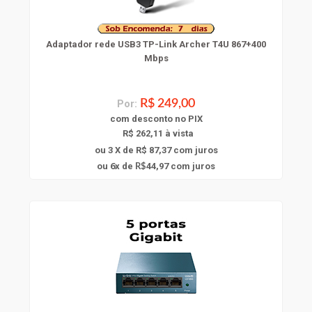
Adaptador rede USB3 TP-Link Archer T4U 867+400
Mbps
Por:
R$ 249,00
com
desconto
no PIX
R$ 262,11 à vista
ou 3 X de R$ 87,37
com juros
6
ou
x
de
44,97
com juros
R$