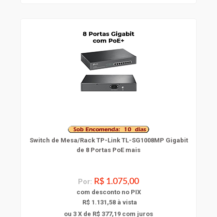
Switch de Mesa/Rack TP-Link TL-SG1008MP Gigabit
de 8 Portas PoE mais
Por:
R$ 1.075,00
com
desconto
no PIX
R$ 1.131,58 à vista
ou 3 X de R$ 377,19
com juros