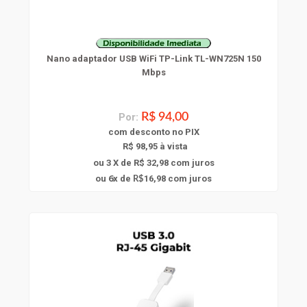
Nano adaptador USB WiFi TP-Link TL-WN725N 150
Mbps
Por:
R$ 94,00
com
desconto
no PIX
R$ 98,95 à vista
ou 3 X de R$ 32,98
com juros
6
ou
x
de
16,98
com juros
R$