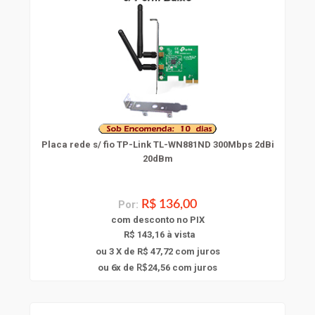
Placa rede s/ fio TP-Link TL-WN881ND 300Mbps 2dBi
20dBm
Por:
R$ 136,00
com
desconto
no PIX
R$ 143,16 à vista
ou 3 X de R$ 47,72
com juros
6
ou
x
de
24,56
com juros
R$