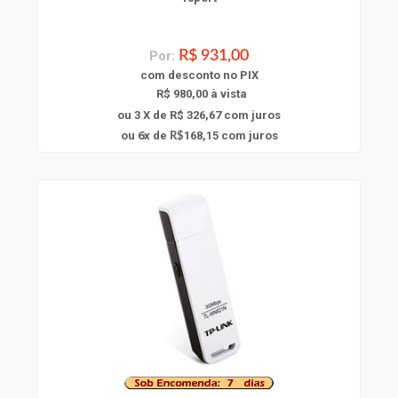
Por:
R$ 931,00
com
desconto
no PIX
R$ 980,00 à vista
ou 3 X de R$ 326,67
com juros
6
ou
x
de
168,15
com juros
R$