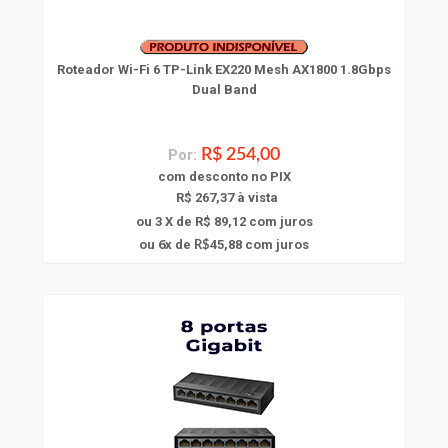
Roteador Wi-Fi 6 TP-Link EX220 Mesh AX1800 1.8Gbps
Dual Band
Por:
R$ 254,00
com
desconto
no PIX
R$ 267,37 à vista
ou 3 X de R$ 89,12
com juros
6
ou
x
de
45,88
com juros
R$