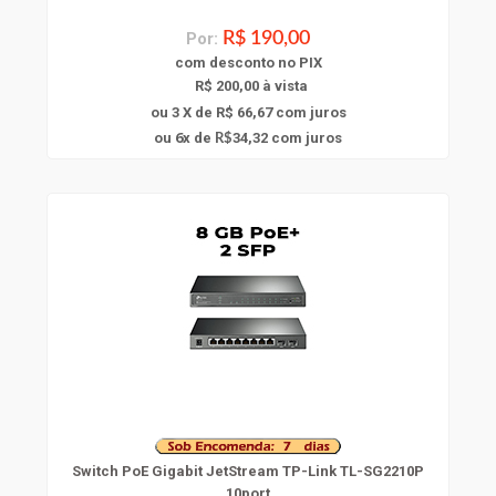
Por:
R$ 190,00
com
desconto
no PIX
R$ 200,00 à vista
ou 3 X de R$ 66,67
com juros
6
ou
x
de
34,32
com juros
R$
Switch PoE Gigabit JetStream TP-Link TL-SG2210P
10port