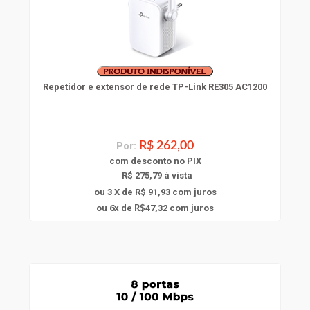
Repetidor e extensor de rede TP-Link RE305 AC1200
Por:
R$ 262,00
com
desconto
no PIX
R$ 275,79 à vista
ou 3 X de R$ 91,93
com juros
6
ou
x
de
47,32
com juros
R$