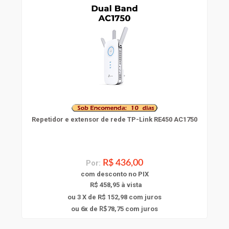
Repetidor e extensor de rede TP-Link RE450 AC1750
Por:
R$ 436,00
com
desconto
no PIX
R$ 458,95 à vista
ou 3 X de R$ 152,98
com juros
6
ou
x
de
78,75
com juros
R$