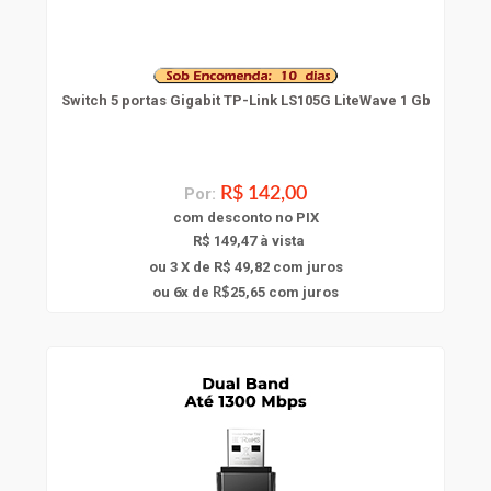
Switch 5 portas Gigabit TP-Link LS105G LiteWave 1 Gb
Por:
R$ 142,00
com
desconto
no PIX
R$ 149,47 à vista
ou 3 X de R$ 49,82
com juros
6
ou
x
de
25,65
com juros
R$