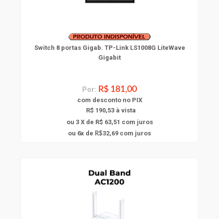
Switch 8 portas Gigab. TP-Link LS1008G LiteWave
Gigabit
Por:
R$ 181,00
com
desconto
no PIX
R$ 190,53 à vista
ou 3 X de R$ 63,51
com juros
6
ou
x
de
32,69
com juros
R$