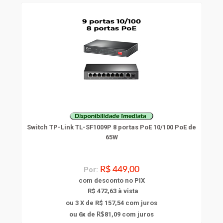
Switch TP-Link TL-SF1009P 8 portas PoE 10/100 PoE de
65W
Por:
R$ 449,00
com
desconto
no PIX
R$ 472,63 à vista
ou 3 X de R$ 157,54
com juros
6
ou
x
de
81,09
com juros
R$