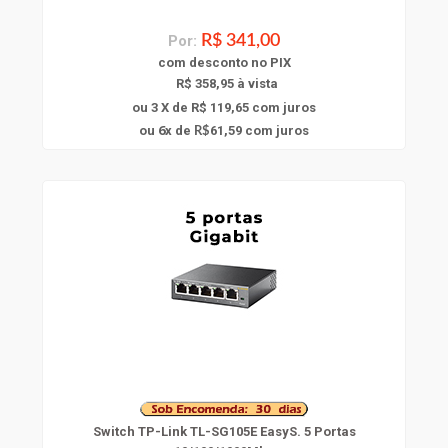
Por:
R$ 341,00
com
desconto
no PIX
R$ 358,95 à vista
ou 3 X de R$ 119,65
com juros
6
ou
x
de
61,59
com juros
R$
Switch TP-Link TL-SG105E EasyS. 5 Portas