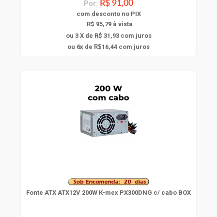
Por:
R$ 91,00
com
desconto
no PIX
R$ 95,79 à vista
ou 3 X de R$ 31,93
com juros
6
ou
x
de
16,44
com juros
R$
Fonte ATX ATX12V 200W K-mex PX300DNG c/ cabo BOX