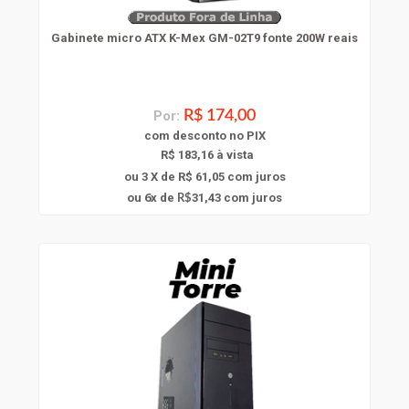
Gabinete micro ATX K-Mex GM-02T9 fonte 200W reais
Por:
R$ 174,00
com
desconto
no PIX
R$ 183,16 à vista
ou 3 X de R$ 61,05
com juros
6
ou
x
de
31,43
com juros
R$