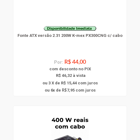
Fonte ATX versão 2.31 200W K-mex PX300CNG c/ cabo
Por:
R$ 44,00
com
desconto
no PIX
R$ 46,32 à vista
ou 3 X de R$ 15,44
com juros
6
ou
x
de
7,95
com juros
R$