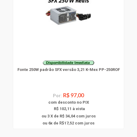
Fonte 250W padrão SFX versão 3,21 K-Mex PP-250ROF
Por:
R$ 97,00
com
desconto
no PIX
R$ 102,11 à vista
ou 3 X de R$ 34,04
com juros
6
ou
x
de
17,52
com juros
R$