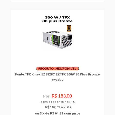
Fonte TFX Kmex EZ8828C EZTFX 300W 80 Plus Bronze
c/cabo
Por:
R$ 183,00
com
desconto
no PIX
R$ 192,63 à vista
ou 3 X de R$ 64,21
com juros