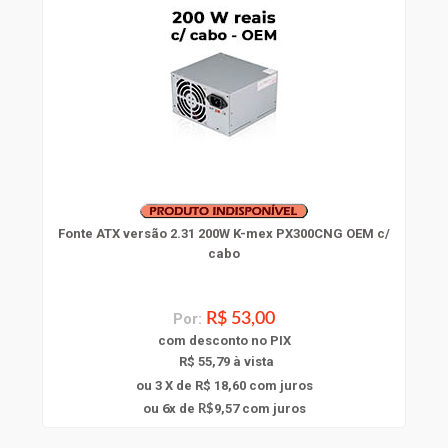
Fonte ATX versão 2.31 200W K-mex PX300CNG OEM c/
cabo
Por:
R$ 53,00
com
desconto
no PIX
R$ 55,79 à vista
ou 3 X de R$ 18,60
com juros
6
ou
x
de
9,57
com juros
R$