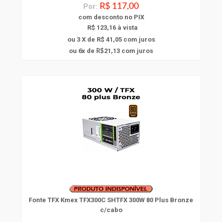
Por:
R$ 117,00
com
desconto
no PIX
R$ 123,16 à vista
ou 3 X de R$ 41,05
com juros
6
ou
x
de
21,13
com juros
R$
Fonte TFX Kmex TFX300C SHTFX 300W 80 Plus Bronze
c/cabo