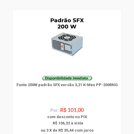
Fonte 200W padrão SFX versão 3,21 K-Mex PP-200RNG
Por:
R$ 101,00
com
desconto
no PIX
R$ 106,32 à vista
ou 3 X de R$ 35,44
com juros