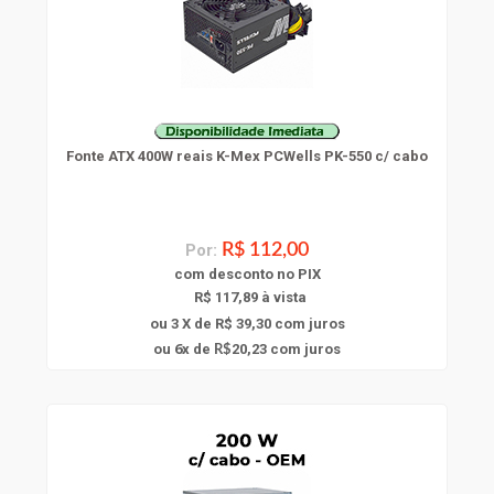
Fonte ATX 400W reais K-Mex PCWells PK-550 c/ cabo
Por:
R$ 112,00
com
desconto
no PIX
R$ 117,89 à vista
ou 3 X de R$ 39,30
com juros
6
ou
x
de
20,23
com juros
R$