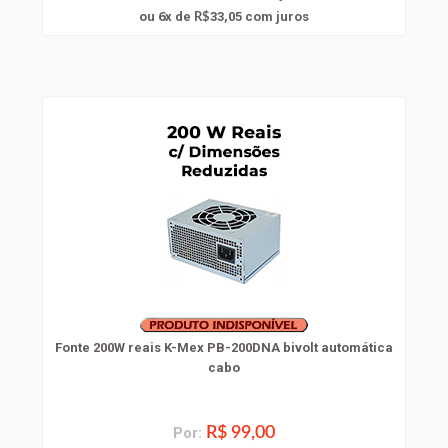
6
ou
x
de
33,05
com juros
R$
Fonte 200W reais K-Mex PB-200DNA bivolt automática
cabo
Por:
R$ 99,00