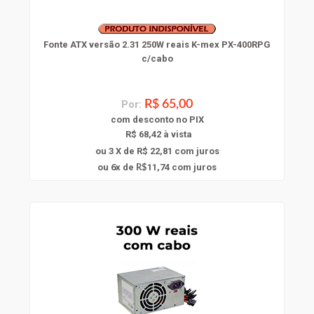
Fonte ATX versão 2.31 250W reais K-mex PX-400RPG
c/cabo
Por:
R$ 65,00
com
desconto
no PIX
R$ 68,42 à vista
ou 3 X de R$ 22,81
com juros
6
ou
x
de
11,74
com juros
R$