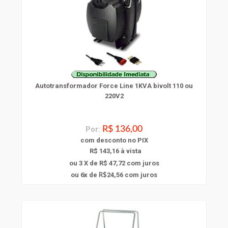
Autotransformador Force Line 1KVA bivolt 110 ou
220V2
Por:
R$ 136,00
com
desconto
no PIX
R$ 143,16 à vista
ou 3 X de R$ 47,72
com juros
6
ou
x
de
24,56
com juros
R$