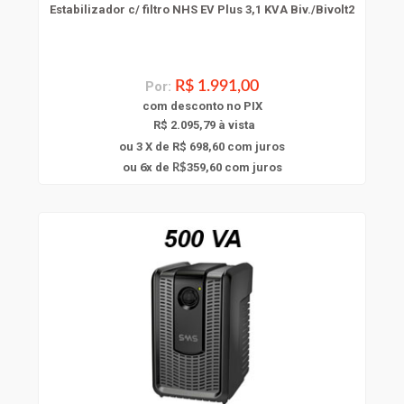
Estabilizador c/ filtro NHS EV Plus 3,1 KVA Biv./Bivolt2
Por:
R$ 1.991,00
com
desconto
no PIX
R$ 2.095,79 à vista
ou 3 X de R$ 698,60
com juros
6
ou
x
de
359,60
com juros
R$