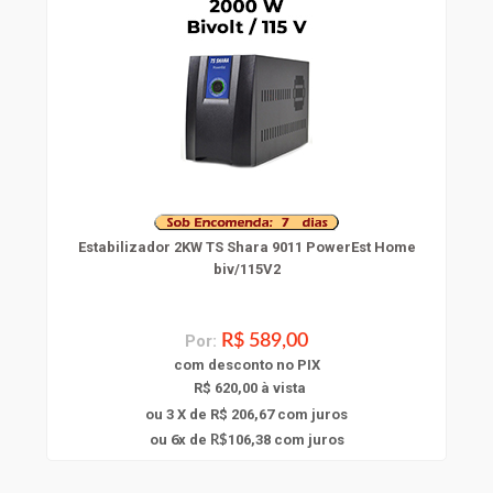
Estabilizador 2KW TS Shara 9011 PowerEst Home
biv/115V2
Por:
R$ 589,00
com
desconto
no PIX
R$ 620,00 à vista
ou 3 X de R$ 206,67
com juros
6
ou
x
de
106,38
com juros
R$