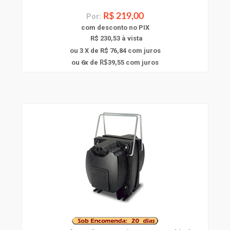
Por:
R$ 219,00
com
desconto
no PIX
R$ 230,53 à vista
ou 3 X de R$ 76,84
com juros
6
ou
x
de
39,55
com juros
R$