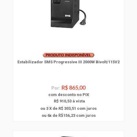
Estabilizador SMS Progressive III 2000W Bivolt/115V2
Por:
R$ 865,00
com
desconto
no PIX
R$ 910,53 à vista
ou 3 X de R$ 303,51
com juros
6
ou
x
de
156,23
com juros
R$