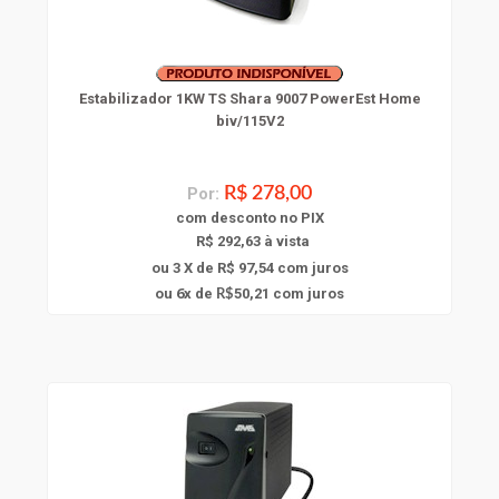
Estabilizador 1KW TS Shara 9007 PowerEst Home
biv/115V2
Por:
R$ 278,00
com
desconto
no PIX
R$ 292,63 à vista
ou 3 X de R$ 97,54
com juros
6
ou
x
de
50,21
com juros
R$