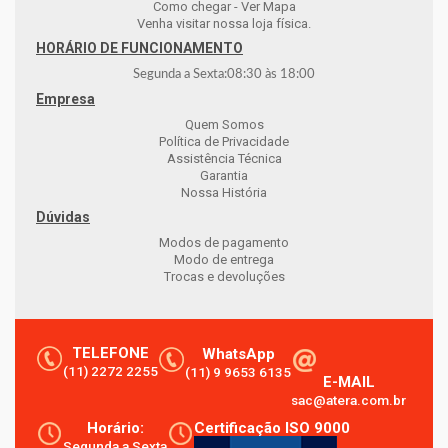
Como chegar - Ver Mapa
Venha visitar nossa loja física.
HORÁRIO DE FUNCIONAMENTO
Segunda a Sexta:
08:30
às
18:00
Empresa
Quem Somos
Política de Privacidade
Assistência Técnica
Garantia
Nossa História
Dúvidas
Modos de pagamento
Modo de entrega
Trocas e devoluções
TELEFONE
WhatsApp
(11) 2272 2255
(11) 9 9653 6135
E-MAIL
sac@atera.com.br
Horário:
Certificação ISO 9000
Segunda a Sexta