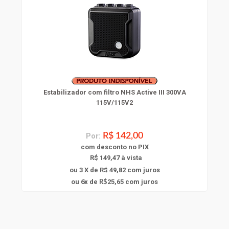
Estabilizador com filtro NHS Active III 300VA
115V/115V2
Por:
R$ 142,00
com
desconto
no PIX
R$ 149,47 à vista
ou 3 X de R$ 49,82
com juros
6
ou
x
de
25,65
com juros
R$