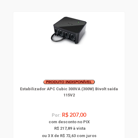
Estabilizador APC Cubic 300VA (300W) Bivolt saída
115V2
Por:
R$ 207,00
com
desconto
no PIX
R$ 217,89 à vista
ou 3 X de R$ 72,63
com juros