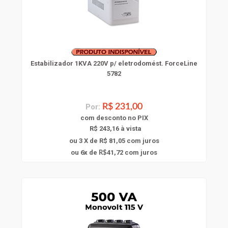
Estabilizador 1KVA 220V p/ eletrodomést. ForceLine
5782
Por:
R$ 231,00
com
desconto
no PIX
R$ 243,16 à vista
ou 3 X de R$ 81,05
com juros
6
ou
x
de
41,72
com juros
R$