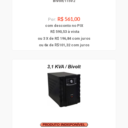
Bivolt/115V2
Por:
R$ 561,00
com
desconto
no PIX
R$ 590,53 à vista
ou 3 X de R$ 196,84
com juros
6
ou
x
de
101,32
com juros
R$