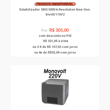
Estabilizador SMS 500VA Revolution New Gen.
bivolt/115V2
Por:
R$ 305,00
com
desconto
no PIX
R$ 321,05 à vista
ou 3 X de R$ 107,02
com juros
6
ou
x
de
55,09
com juros
R$