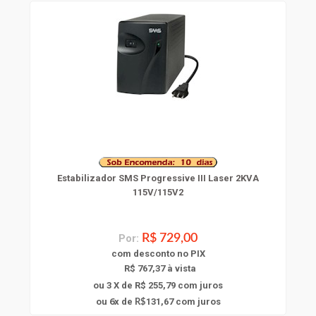
Estabilizador SMS Progressive III Laser 2KVA
115V/115V2
Por:
R$ 729,00
com
desconto
no PIX
R$ 767,37 à vista
ou 3 X de R$ 255,79
com juros
6
ou
x
de
131,67
com juros
R$