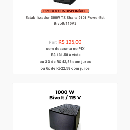
Estabilizador 300W TS Shara 9101 PowerEst
Bivolt/115V2
Por:
R$ 125,00
com
desconto
no PIX
R$ 131,58 à vista
ou 3 X de R$ 43,86
com juros
6
ou
x
de
22,58
com juros
R$