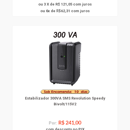
ou 3 X de R$ 121,05
com juros
6
ou
x
de
62,31
com juros
R$
Estabilizador 300VA SMS Revolution Speedy
Bivolt/115V2
Por:
R$ 241,00
com
desconto
no PIX