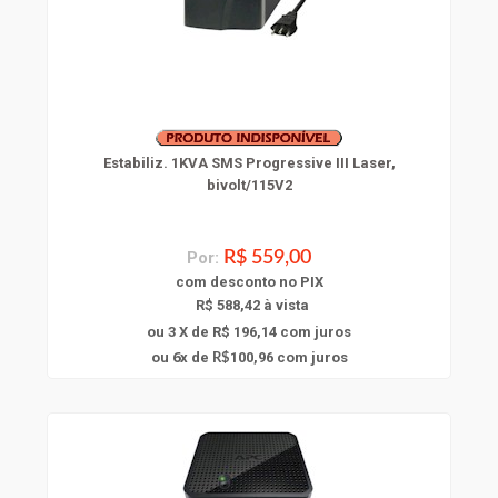
Estabiliz. 1KVA SMS Progressive III Laser,
bivolt/115V2
Por:
R$ 559,00
com
desconto
no PIX
R$ 588,42 à vista
ou 3 X de R$ 196,14
com juros
6
ou
x
de
100,96
com juros
R$