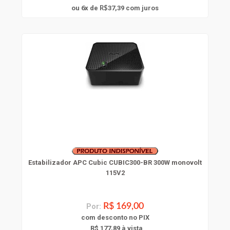
6
ou
x
de
37,39
com juros
R$
Estabilizador APC Cubic CUBIC300-BR 300W monovolt
115V2
Por:
R$ 169,00
com
desconto
no PIX
R$ 177,89 à vista