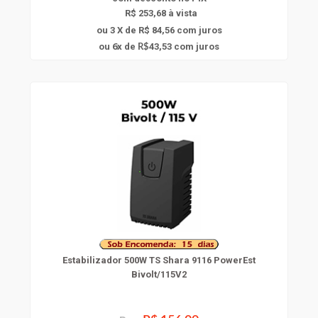
R$ 253,68 à vista
ou 3 X de R$ 84,56
com juros
6
ou
x
de
43,53
com juros
R$
Estabilizador 500W TS Shara 9116 PowerEst
Bivolt/115V2