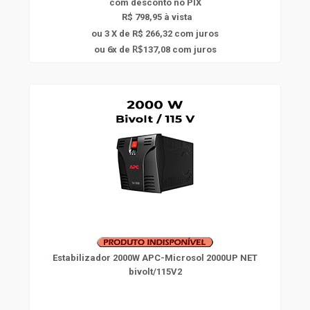
com
desconto
no PIX
R$ 798,95 à vista
ou 3 X de R$ 266,32
com juros
6
ou
x
de
137,08
com juros
R$
Estabilizador 2000W APC-Microsol 2000UP NET
bivolt/115V2