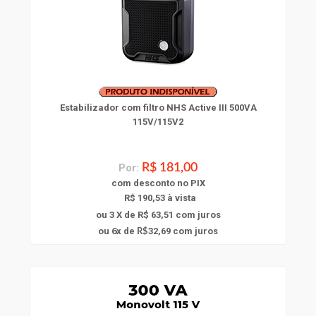
Estabilizador com filtro NHS Active III 500VA
115V/115V2
Por:
R$ 181,00
com
desconto
no PIX
R$ 190,53 à vista
ou 3 X de R$ 63,51
com juros
6
ou
x
de
32,69
com juros
R$