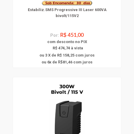
Estabiliz.SMS Progressive III Laser 600VA
bivolt/115V2
Por:
R$ 451,00
com
desconto
no PIX
R$ 474,74 à vista
ou 3 X de R$ 158,25
com juros
6
ou
x
de
81,46
com juros
R$