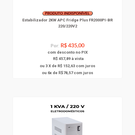
Estabilizador 2KW APC Fridge Plus FR2000PI-BR
220/220V2
Por:
R$ 435,00
com
desconto
no PIX
R$ 457,89 à vista
ou 3 X de R$ 152,63
com juros
6
ou
x
de
78,57
com juros
R$