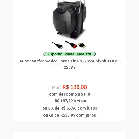
Autotransformador Force Line 1,5 KVA bivolt 110 ou
220V2
Por:
R$ 188,00
com
desconto
no PIX
R$ 197,89 à vista
ou 3 X de R$ 65,96
com juros
6
ou
x
de
33,95
com juros
R$