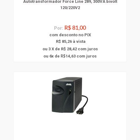
Autotransformador Force Line 289, 300VA bivolt
120/220V2
Por:
R$ 81,00
com
desconto
no PIX
R$ 85,26 à vista
ou 3 X de R$ 28,42
com juros
6
ou
x
de
14,63
com juros
R$