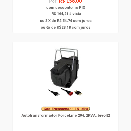
Por:
R$ 156,00
com
desconto
no PIX
R$ 164,21 à vista
ou 3 X de R$ 54,74
com juros
6
ou
x
de
28,18
com juros
R$
Autotransformador ForceLine 294, 2KVA, bivolt2