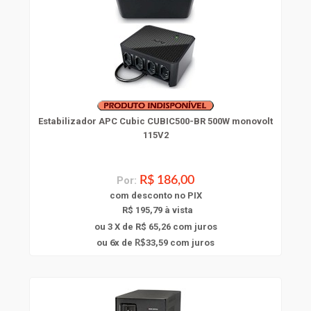
Estabilizador APC Cubic CUBIC500-BR 500W monovolt
115V2
Por:
R$ 186,00
com
desconto
no PIX
R$ 195,79 à vista
ou 3 X de R$ 65,26
com juros
6
ou
x
de
33,59
com juros
R$