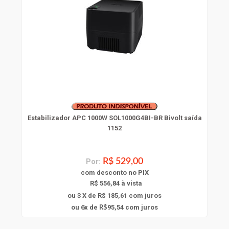
Estabilizador APC 1000W SOL1000G4BI-BR Bivolt saída
1152
Por:
R$ 529,00
com
desconto
no PIX
R$ 556,84 à vista
ou 3 X de R$ 185,61
com juros
6
ou
x
de
95,54
com juros
R$