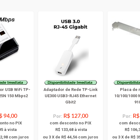
or USB WiFi TP-
Adaptador de Rede TP-Link
Placa de 
25N 150 Mbps2
UE300 USB3-RJ45 Ethernet
10/100/1000
Gbit2
91
$ 94,00
Por:
R$ 127,00
Por:
R$
onto
no PIX
com
desconto
no PIX
com
desc
95 à vista
R$ 133,68 à vista
R$ 106,3
32,98
com juros
ou 3 X de R$ 44,56
com juros
ou 3 X de R$ 3