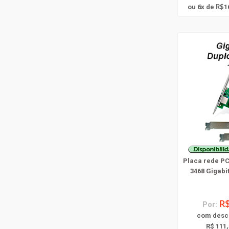
6
ou
x
de
1
R$
Placa rede PC
3468 Gigabit
Por:
R$
com
desc
R$ 111,