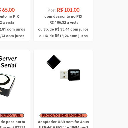
 65,00
Por:
R$ 101,00
onto
no PIX
com
desconto
no PIX
2 à vista
R$ 106,32 à vista
2,81
com juros
ou 3 X de R$ 35,44
com juros
6
,74
com juros
ou
x
de
18,24
com juros
R$
ede para porta
Adaptador USB sem fio Asus
Flexport F7112
USB-N10 802.11n 150Mbps2