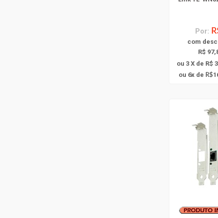
Por:
R
com
desc
R$ 97,
ou 3 X de R$ 
6
ou
x
de
1
R$