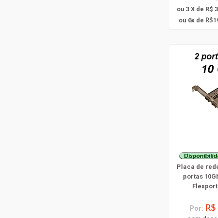
ou 3 X de R$ 
6
ou
x
de
1
R$
Placa de red
portas 10Gb
Flexpor
Por:
R$ 