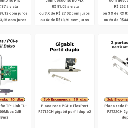
onto
no PIX
com
desconto
no PIX
com
desc
,37 à vista
R$ 81,05 à vista
R$ 262,1
89,12
com juros
ou 3 X de R$ 27,02
com juros
ou 3 X de R$ 8
6
6
3,25
com juros
ou
x
de
13,91
com juros
ou
x
de
44
R$
R$
 fio TP-Link TL-
Placa rede PCI-e FlexPort
Placa rede P
00Mbps 2dBi
F2712CH gigabit perfil duplo2
F2722CH 2gi
dBm2
dup