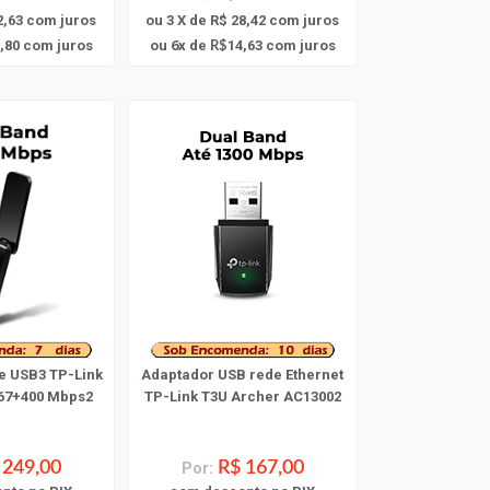
2,63
com juros
ou 3 X de R$ 28,42
com juros
6
,80
com juros
ou
x
de
14,63
com juros
R$
e USB3 TP-Link
Adaptador USB rede Ethernet
67+400 Mbps2
TP-Link T3U Archer AC13002
 249,00
Por:
R$ 167,00