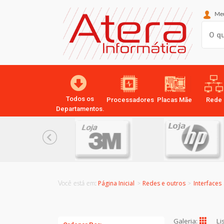
Meu
Todos os
Processadores
Placas Mãe
Rede
Departamentos.
Página Inicial
Redes e outros
Interfaces
Você está em:
>
Galeria:
Li