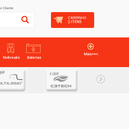
o Cliente
CARRINHO
(
) ITENS
Mais+++.
Nobreaks
Baterias