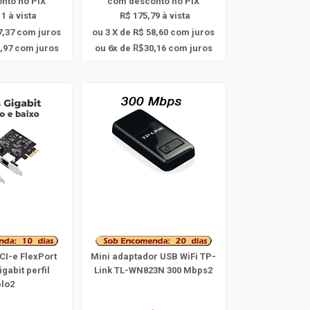
onto
no PIX
com
desconto
no PIX
1 à vista
R$ 175,79 à vista
7,37
com juros
ou 3 X de R$ 58,60
com juros
6
,97
com juros
ou
x
de
30,16
com juros
R$
CI-e FlexPort
Mini adaptador USB WiFi TP-
gabit perfil
Link TL-WN823N 300 Mbps2
lo2