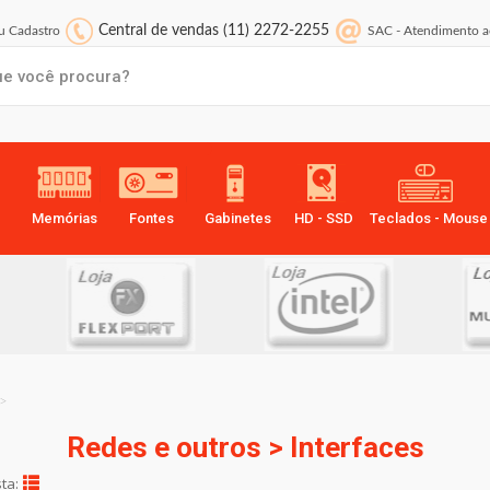
Central de vendas
(11) 2272-2255
 Cadastro
SAC
-
Atendimento a
Memórias
Fontes
Gabinetes
HD - SSD
Teclados - Mouse
>
Redes e outros > Interfaces
sta: