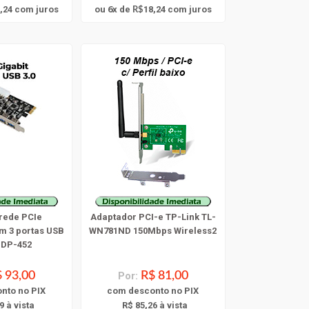
6
,24
com juros
ou
x
de
18,24
com juros
R$
rede PCIe
Adaptador PCI-e TP-Link TL-
m 3 portas USB
WN781ND 150Mbps Wireless2
 DP-452
 93,00
Por:
R$ 81,00
onto
no PIX
com
desconto
no PIX
9 à vista
R$ 85,26 à vista