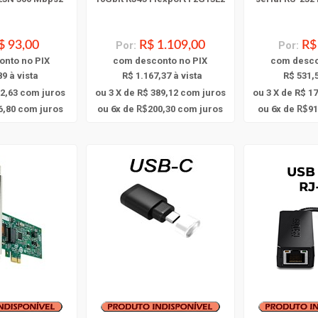
$ 93,00
Por:
R$ 1.109,00
Por:
R$
onto
no PIX
com
desconto
no PIX
com
desc
89 à vista
R$ 1.167,37 à vista
R$ 531,5
32,63
com juros
ou 3 X de R$ 389,12
com juros
ou 3 X de R$ 17
6
6
6,80
com juros
ou
x
de
200,30
com juros
ou
x
de
91
R$
R$