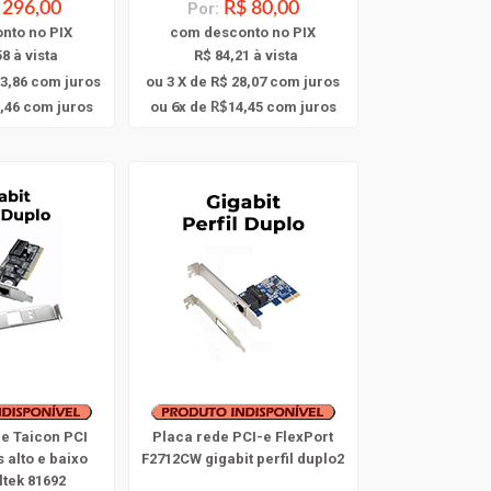
 296,00
Por:
R$ 80,00
onto
no PIX
com
desconto
no PIX
8 à vista
R$ 84,21 à vista
3,86
com juros
ou 3 X de R$ 28,07
com juros
6
,46
com juros
ou
x
de
14,45
com juros
R$
e Taicon PCI
Placa rede PCI-e FlexPort
 alto e baixo
F2712CW gigabit perfil duplo2
ltek 81692