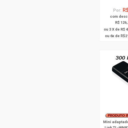
Por:
R$
com
desc
R$ 126,
ou 3 X de R$ 
6
ou
x
de
2
R$
Mini adaptad
Link TL-WN8