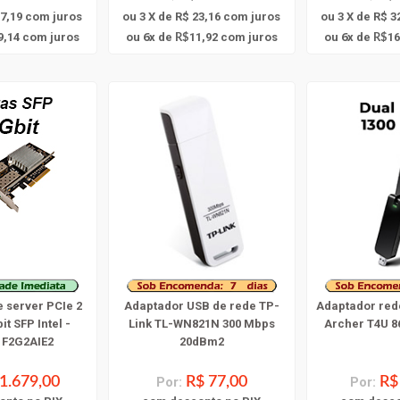
37,19
com juros
ou 3 X de R$ 23,16
com juros
ou 3 X de R$ 3
6
6
9,14
com juros
ou
x
de
11,92
com juros
ou
x
de
16
R$
R$
e server PCIe 2
Adaptador USB de rede TP-
Adaptador red
it SFP Intel -
Link TL-WN821N 300 Mbps
Archer T4U 8
t F2G2AIE2
20dBm2
1.679,00
Por:
R$ 77,00
Por:
R$