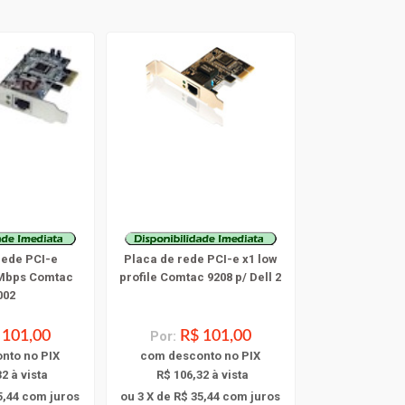
rede PCI-e
Placa de rede PCI-e x1 low
 Mbps Comtac
profile Comtac 9208 p/ Dell 2
002
 101,00
Por:
R$ 101,00
onto
no PIX
com
desconto
no PIX
2 à vista
R$ 106,32 à vista
5,44
com juros
ou 3 X de R$ 35,44
com juros