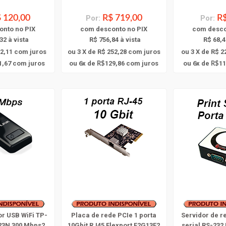
 120,00
Por:
R$ 719,00
Por:
R$
onto
no PIX
com
desconto
no PIX
com
desc
32 à vista
R$ 756,84 à vista
R$ 68,4
42,11
com juros
ou 3 X de R$ 252,28
com juros
ou 3 X de R$ 2
6
6
1,67
com juros
ou
x
de
129,86
com juros
ou
x
de
11
R$
R$
or USB WiFi TP-
Placa de rede PCIe 1 porta
Servidor de r
23N 300 Mbps2
10Gbit RJ45 Flexport F2G13E2
serial RS-232 