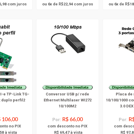
6
6
6,98
com juros
ou
x
de
22,94
com juros
ou
x
de
18
R$
R$
I-e TP-Link TG-
Conversor USB p/ rede
Placa de 
 duplo perfil2
Ethernet Multilaser WI272
10/100/1000 co
10/100M2
3.0 DEX
 106,00
Por:
R$ 66,00
Por:
R$
onto
no PIX
com
desconto
no PIX
com
desc
58 à vista
R$ 69,47 à vista
R$ 97,8