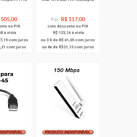
 505,00
Por:
R$ 117,00
onto
no PIX
com
desconto
no PIX
8 à vista
R$ 123,16 à vista
7,19
com juros
ou 3 X de R$ 41,05
com juros
6
,21
com juros
ou
x
de
21,13
com juros
R$