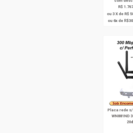
com
desc
R$ 1.767
ou 3 X de R$ 5
6
ou
x
de
30
R$
Placa rede s/
WN881ND 3
20