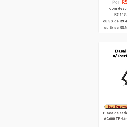
Por:
R$
com
desc
R$ 143,
ou 3 X de R$ 
6
ou
x
de
2
R$
Placa de red
AC600 TP-Li