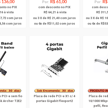
 136,00
Por:
R$ 61,00
Por:
R$
onto
no PIX
com
desconto
no PIX
com
desc
16 à vista
R$ 64,21 à vista
R$ 311,5
47,72
com juros
ou 3 X de R$ 21,40
com juros
ou 3 X de R$ 10
6
6
4,56
com juros
ou
x
de
11,02
com juros
ou
x
de
53
R$
R$
e PCI-e sem fio
Placa de rede PCI-e X1 c/ 4
Placa de red
nk Archer T2E2
portas Gigabit Flexport2
10/1000 Mbps
pefil, Rea