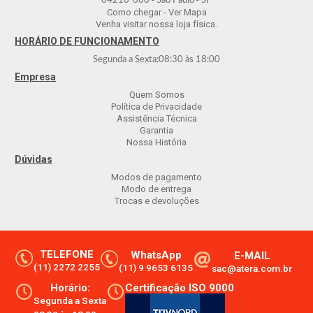
04210-060
São Paulo
SP
Como chegar - Ver Mapa
Venha visitar nossa loja física.
HORÁRIO DE FUNCIONAMENTO
Segunda a Sexta:
08:30
às
18:00
Empresa
Quem Somos
Política de Privacidade
Assistência Técnica
Garantia
Nossa História
Dúvidas
Modos de pagamento
Modo de entrega
Trocas e devoluções
TELEFONE
WhatsApp
E-MAIL
(11) 2272 2255
(11) 9 9653 6135
sac@atera.com.br
Horário:
Certificação ISO 9000
Segunda a Sexta