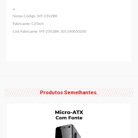
..
Nosso Código:
MT-23V2BK
Fabricante:
C3Tech
Cód Fabricante:
MT-23V2BK 301140050200
Produtos Semelhantes.