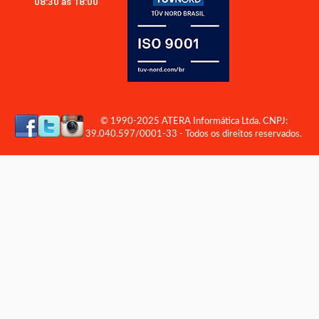
08:30 às 18:00
© 1990-2025 ATERA Informática Ltda. CNPJ:
39.040.597/0001-33 - Todos os direitos reservados.