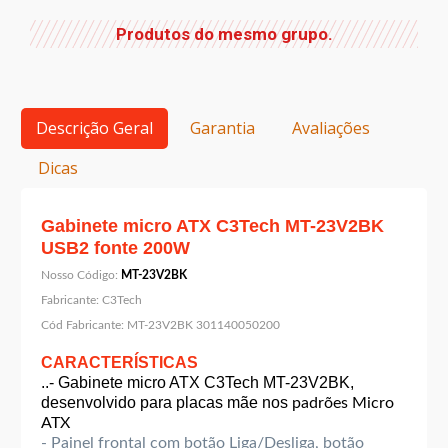
Produtos do mesmo grupo.
Descrição Geral
Garantia
Avaliações
Dicas
Gabinete micro ATX C3Tech MT-23V2BK
USB2 fonte 200W
Nosso Código:
MT-23V2BK
Fabricante:
C3Tech
Cód Fabricante:
MT-23V2BK 301140050200
CARACTERÍSTICAS
..- Gabinete micro ATX C3Tech MT-23V2BK,
desenvolvido para placas mãe nos
padrões Micro
ATX
- Painel frontal com botão Liga/Desliga, botão