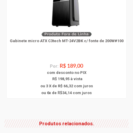
Gabinete micro ATX C3tech MT-24V2BK c/ fonte de 200W#100
Por:
R$ 189,00
com
desconto
no PIX
R$ 198,95 à vista
ou 3 X de R$ 66,32
com juros
6
ou
x
de
34,14
com juros
R$
Produtos relacionados.