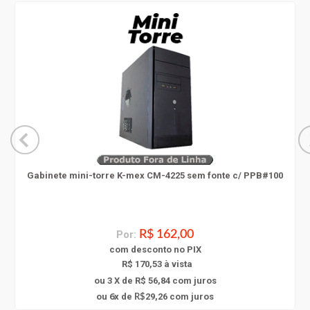
Gabinete mini-torre K-mex CM-4225 sem fonte c/ PPB#100
Por:
R$ 162,00
com
desconto
no PIX
R$ 170,53 à vista
ou 3 X de R$ 56,84
com juros
6
ou
x
de
29,26
com juros
R$