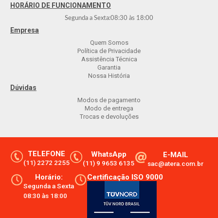
HORÁRIO DE FUNCIONAMENTO
Segunda a Sexta:
08:30
às
18:00
Empresa
Quem Somos
Política de Privacidade
Assistência Técnica
Garantia
Nossa História
Dúvidas
Modos de pagamento
Modo de entrega
Trocas e devoluções
TELEFONE
WhatsApp
E-MAIL
(11) 2272 2255
(11) 9 9653 6135
sac@atera.com.br
Horário:
Certificação ISO 9000
Segunda a Sexta
08:30 às 18:00