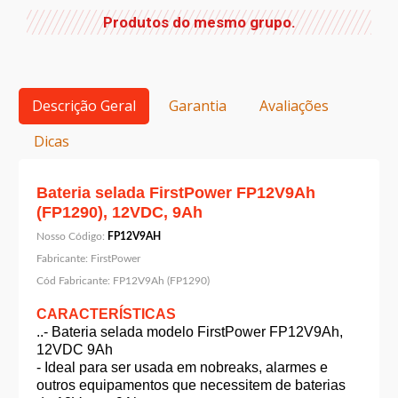
Produtos do mesmo grupo.
Descrição Geral
Garantia
Avaliações
Dicas
Bateria selada FirstPower FP12V9Ah
(FP1290), 12VDC, 9Ah
Nosso Código:
FP12V9AH
Fabricante:
FirstPower
Cód Fabricante:
FP12V9Ah (FP1290)
CARACTERÍSTICAS
..- Bateria selada modelo FirstPower FP12V9Ah,
12VDC 9Ah
- Ideal para ser usada em nobreaks, alarmes e
outros equipamentos que necessitem de baterias