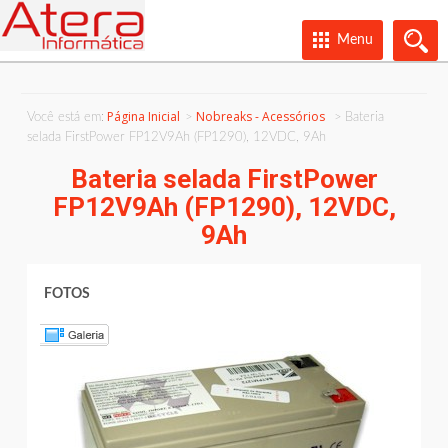
Menu
Página Inicial
Nobreaks - Acessórios
Você está em:
Bateria
selada FirstPower FP12V9Ah (FP1290), 12VDC, 9Ah
Bateria selada FirstPower
FP12V9Ah (FP1290), 12VDC,
9Ah
FOTOS