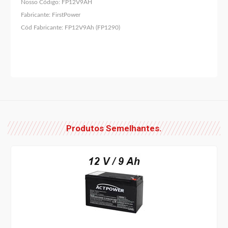
Nosso Código:
FP12V9AH
Fabricante:
FirstPower
Cód Fabricante:
FP12V9Ah (FP1290)
Produtos Semelhantes.