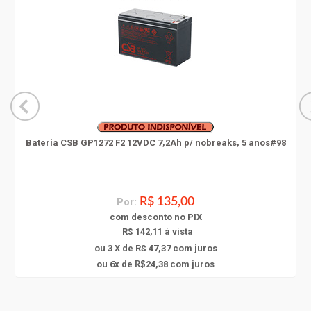
Bateria CSB GP1272 F2 12VDC 7,2Ah p/ nobreaks, 5 anos#98
Por:
R$ 135,00
com
desconto
no PIX
R$ 142,11 à vista
ou 3 X de R$ 47,37
com juros
6
ou
x
de
24,38
com juros
R$