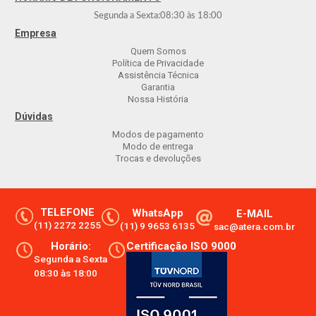
Segunda a Sexta:
08:30
às
18:00
Empresa
Quem Somos
Política de Privacidade
Assistência Técnica
Garantia
Nossa História
Dúvidas
Modos de pagamento
Modo de entrega
Trocas e devoluções
TELEFONE
WhatsApp
E-MAIL
(11) 2272 2255
(11) 9 9653 6135
sac@atera.com.br
Horário:
Certificação ISO 9000
Segunda a Sexta
08:30 às 18:00