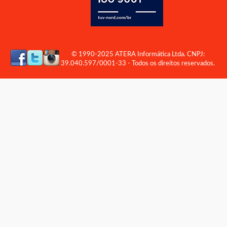
© 1990-2025 ATERA Informática Ltda. CNPJ:
39.040.597/0001-33 - Todos os direitos reservados.