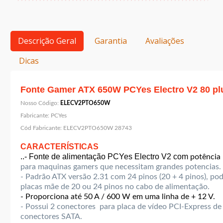
Descrição Geral
Garantia
Avaliações
Dicas
Fonte Gamer ATX 650W PCYes Electro V2 80 pl
Nosso Código:
ELECV2PTO650W
Fabricante:
PCYes
Cód Fabricante:
ELECV2PTO650W 28743
CARACTERÍSTICAS
..- Fonte de alimentação PCYes Electro V2 com
potência
para maquinas gamers que necessitam grandes potencias.
- Padrão ATX versão 2.31 com 24 pinos (20 + 4 pinos), p
placas mãe de 20 ou 24 pinos no cabo de alimentação.
- Proporciona até 50 A / 600 W em uma linha de + 12 V.
- Possui 2 conectores para placa de vídeo PCI-Express de 
conectores SATA.