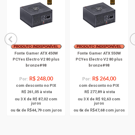
Fonte Gamer ATX 450W
Fonte Gamer ATX 550W
PCYes Electro V2 80 plus
PCYes Electro V2 80 plus
bronze#98
bronze#98
Por:
R$ 248,00
Por:
R$ 264,00
com
desconto
no PIX
com
desconto
no PIX
R$ 261,05 à vista
R$ 277,89 à vista
ou 3 X de R$ 87,02
com
ou 3 X de R$ 92,63
com
juros
juros
6
6
ou
x
de
44,79
com juros
ou
x
de
47,68
com juros
R$
R$