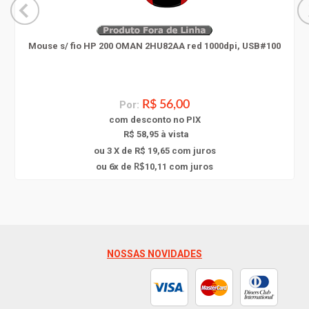
Mouse s/ fio HP 200 OMAN 2HU82AA red 1000dpi, USB#100
Por:
R$ 56,00
com
desconto
no PIX
R$ 58,95 à vista
ou 3 X de R$ 19,65
com juros
6
ou
x
de
10,11
com juros
R$
NOSSAS NOVIDADES