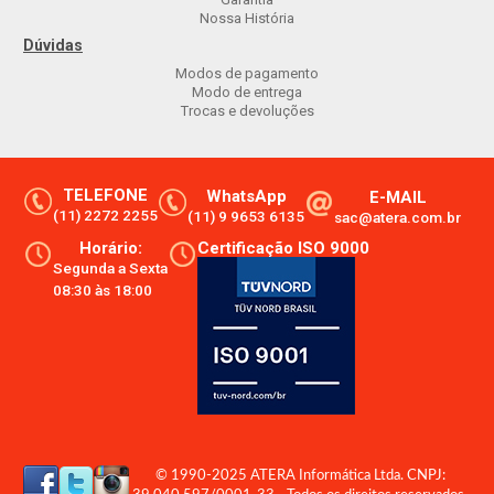
Nossa História
Dúvidas
Modos de pagamento
Modo de entrega
Trocas e devoluções
TELEFONE
WhatsApp
E-MAIL
(11) 2272 2255
(11) 9 9653 6135
sac@atera.com.br
Horário:
Certificação ISO 9000
Segunda a Sexta
08:30 às 18:00
© 1990-2025 ATERA Informática Ltda. CNPJ: