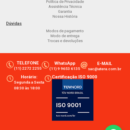
Política de Privacidade
Assistência Técnica
Garantia
Nossa História
Dúvidas
Modos de pagamento
Modo de entrega
Trocas e devoluções
TELEFONE
WhatsApp
E-MAIL
(11) 2272 2255
(11) 9 9653 6135
sac@atera.com.br
Horário:
Certificação ISO 9000
Segunda a Sexta
08:30 às 18:00