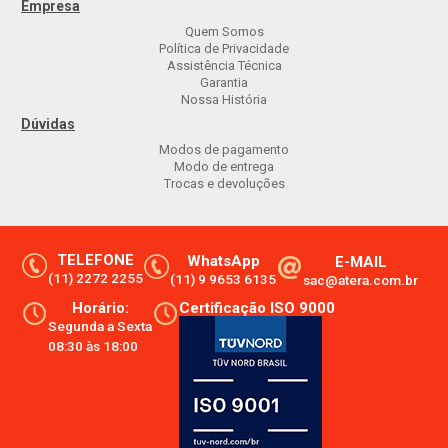
Empresa
Quem Somos
Política de Privacidade
Assistência Técnica
Garantia
Nossa História
Dúvidas
Modos de pagamento
Modo de entrega
Trocas e devoluções
TELEFONE
WhatsApp
E-MAIL
(11) 2272 2255
(11) 9 9653 6135
sac@atera.com.br
Horário:
Certificação ISO 9000
Segunda a Sexta
08:30 às 18:00