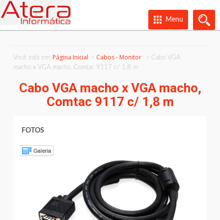
Menu
Página Inicial
Cabos - Monitor
Você está em:
Cabo VGA
macho x VGA macho, Comtac 9117 c/ 1,8 m
Cabo VGA macho x VGA macho,
Comtac 9117 c/ 1,8 m
FOTOS