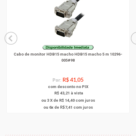
Cabo de monitor HDB15 macho HDB15 macho 5 m 10296-
005#98
Por:
R$ 41,05
com
desconto
no PIX
R$ 43,21 à vista
ou 3 X de R$ 14,40
com juros
6
ou
x
de
7,41
com juros
R$