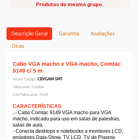
Produtos do mesmo grupo.
Descrição Geral
Garantia
Avaliações
Dicas
Cabo VGA macho x VGA macho, Comtac
9149 c/ 5 m
Nosso Código:
CBVGAM-5MT
Fabricante:
Comtac
Cód Fabricante:
9149
CARACTERÍSTICAS
..- Cabo Comtac 9149 VGA macho para VGA
macho, indicado para uso em salas de palestras,
salas de aula.
- Conecta desktops e notebooks a monitores LCD,
projetores Data-Show, TV LCD, TV de Plasma