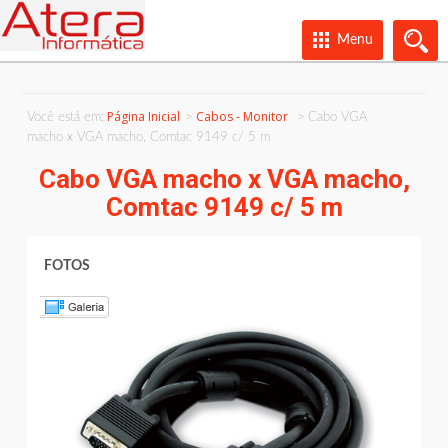
Menu
Página Inicial
Cabos - Monitor
Você está em:
Cabo VGA
macho x VGA macho, Comtac 9149 c/ 5 m
Cabo VGA macho x VGA macho,
Comtac 9149 c/ 5 m
FOTOS