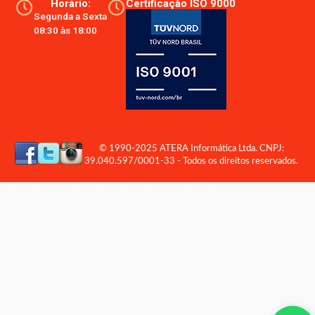
Horário:
Certificação ISO 9000
Segunda a Sexta
08:30 às 18:00
© 1990-2025 ATERA Informática Ltda. CNPJ:
39.040.597/0001-33 - Todos os direitos reservados.