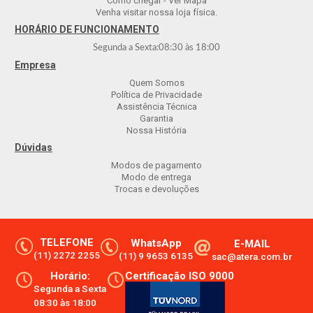
Como chegar - Ver Mapa
Venha visitar nossa loja física.
HORÁRIO DE FUNCIONAMENTO
Segunda a Sexta:
08:30
às
18:00
Empresa
Quem Somos
Política de Privacidade
Assistência Técnica
Garantia
Nossa História
Dúvidas
Modos de pagamento
Modo de entrega
Trocas e devoluções
TELEFONE
WhatsApp
E-MAIL
(11) 2272 2255
(11) 9 9653 6135
sac@atera.com.br
Horário:
Certificação ISO 9000
Segunda a Sexta
08:30 às 18:00