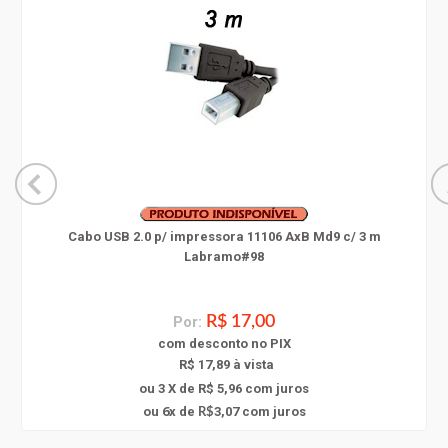
Cabo USB 2.0 p/ impressora 11106 AxB Md9 c/ 3 m
Labramo#98
Por:
R$ 17,00
com
desconto
no PIX
R$ 17,89 à vista
ou 3 X de R$ 5,96
com juros
6
ou
x
de
3,07
com juros
R$