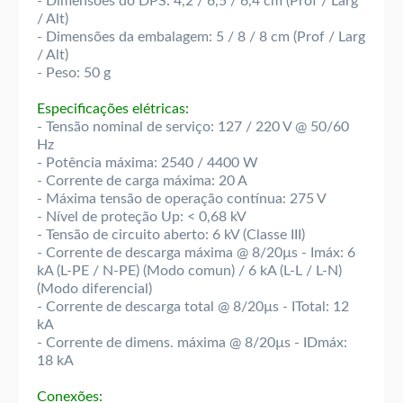
- Dimensões do DPS: 4,2 / 6,5 / 6,4 cm (Prof / Larg
/ Alt)
- Dimensões da embalagem: 5 / 8 / 8 cm (Prof / Larg
/ Alt)
- Peso: 50 g
Especificações elétricas:
- Tensão nominal de serviço: 127 / 220 V @ 50/60
Hz
- Potência máxima: 2540 / 4400 W
- Corrente de carga máxima: 20 A
- Máxima tensão de operação contínua: 275 V
- Nível de proteção Up: < 0,68 kV
- Tensão de circuito aberto: 6 kV (Classe III)
- Corrente de descarga máxima @ 8/20µs - Imáx: 6
kA (L-PE / N-PE) (Modo comun) / 6 kA (L-L / L-N)
(Modo diferencial)
- Corrente de descarga total @ 8/20µs - ITotal: 12
kA
- Corrente de dimens. máxima @ 8/20µs - IDmáx:
18 kA
Conexões: