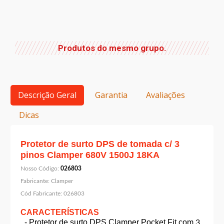
Produtos do mesmo grupo.
Descrição Geral
Garantia
Avaliações
Dicas
Protetor de surto DPS de tomada c/ 3
pinos Clamper 680V 1500J 18KA
Nosso Código:
026803
Fabricante:
Clamper
Cód Fabricante:
026803
CARACTERÍSTICAS
..- Protetor de surto DPS Clamper Pocket Fit com
3