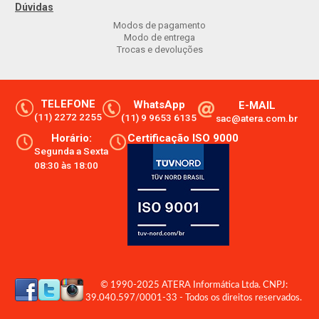
Dúvidas
Modos de pagamento
Modo de entrega
Trocas e devoluções
TELEFONE
WhatsApp
E-MAIL
(11) 2272 2255
(11) 9 9653 6135
sac@atera.com.br
Horário:
Certificação ISO 9000
Segunda a Sexta
08:30 às 18:00
© 1990-2025 ATERA Informática Ltda. CNPJ:
39.040.597/0001-33 - Todos os direitos reservados.