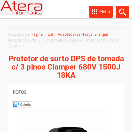
Menu
Página Inicial
Adaptadores - Força (Energia)
Você está em:
Protetor de surto DPS de tomada c/ 3 pinos Clamper 680V 1500J
18KA
Protetor de surto DPS de tomada
c/ 3 pinos Clamper 680V 1500J
18KA
FOTOS