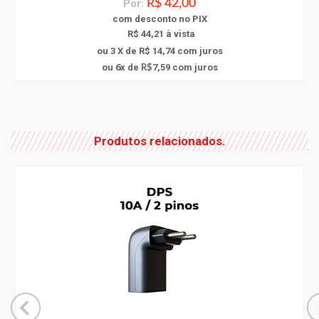
Por:
R$ 42,00
com
desconto
no PIX
R$ 44,21 à vista
ou 3 X de R$ 14,74
com juros
6
ou
x
de
7,59
com juros
R$
Produtos relacionados.