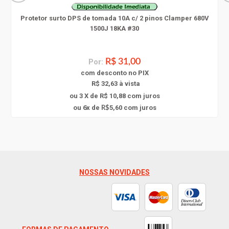
Protetor surto DPS de tomada 10A c/ 2 pinos Clamper 680V
1500J 18KA #30
Por:
R$ 31,00
com
desconto
no PIX
R$ 32,63 à vista
ou 3 X de R$ 10,88
com juros
6
ou
x
de
5,60
com juros
R$
NOSSAS NOVIDADES