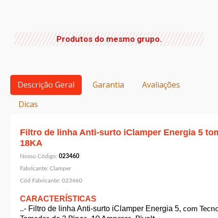
Produtos do mesmo grupo.
Descrição Geral
Garantia
Avaliações
Dicas
Filtro de linha Anti-surto iClamper Energia 5 
18KA
Nosso Código:
023460
Fabricante:
Clamper
Cód Fabricante:
023460
CARACTERÍSTICAS
..- Filtro de linha Anti-surto iClamper Energia 5,
com Tecno