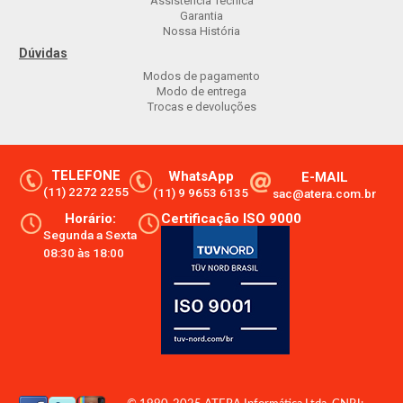
Assistência Técnica
Garantia
Nossa História
Dúvidas
Modos de pagamento
Modo de entrega
Trocas e devoluções
TELEFONE
WhatsApp
E-MAIL
(11) 2272 2255
(11) 9 9653 6135
sac@atera.com.br
Horário:
Certificação ISO 9000
Segunda a Sexta
08:30 às 18:00