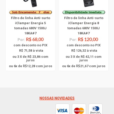
Filtro de linha Anti-surto
Filtro de linha Anti-surto
iClamper Energia 5
iClamper Energia 8
tomadas 680V 1500J
tomadas 680V 1500J
18KA#7
18KA#7
Por:
R$ 68,00
Por:
R$ 120,00
com
desconto
no PIX
com
desconto
no PIX
R$ 71,58 à vista
R$ 126,32 à vista
ou 3 X de R$ 23,86
com
ou 3 X de R$ 42,11
com
juros
juros
6
6
ou
x
de
12,28
com juros
ou
x
de
21,67
com juros
R$
R$
NOSSAS NOVIDADES