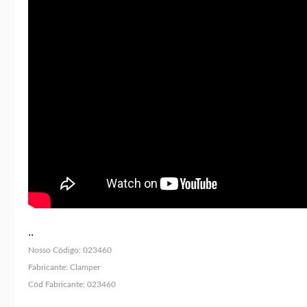
..
Nosso Código:
023460
Fabricante:
Clamper
Cód Fabricante:
023460