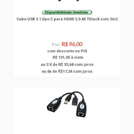
Cabo USB 3.1 tipo C para HDMI 2.0 4K Tblack com 2m2
Por:
R$ 96,00
com
desconto
no PIX
R$ 101,05 à vista
ou 3 X de R$ 33,68
com juros
6
ou
x
de
17,34
com juros
R$