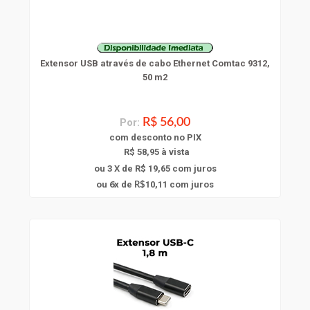
Extensor USB através de cabo Ethernet Comtac 9312,
50 m2
Por:
R$ 56,00
com
desconto
no PIX
R$ 58,95 à vista
ou 3 X de R$ 19,65
com juros
6
ou
x
de
10,11
com juros
R$