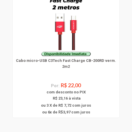
Cabo micro-USB C3Tech Fast Charge CB-200RD verm.
2m2
Por:
R$ 22,00
com
desconto
no PIX
R$ 23,16 à vista
ou 3 X de R$ 7,72
com juros
6
ou
x
de
3,97
com juros
R$