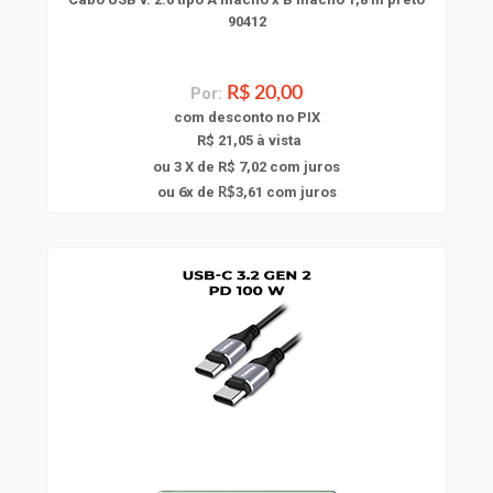
90412
Por:
R$ 20,00
com
desconto
no PIX
R$ 21,05 à vista
ou 3 X de R$ 7,02
com juros
6
ou
x
de
3,61
com juros
R$