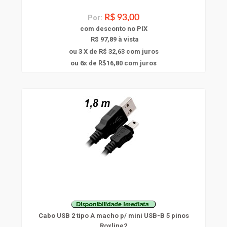
Por:
R$ 93,00
com
desconto
no PIX
R$ 97,89 à vista
ou 3 X de R$ 32,63
com juros
6
ou
x
de
16,80
com juros
R$
Cabo USB 2 tipo A macho p/ mini USB-B 5 pinos
Roxline2