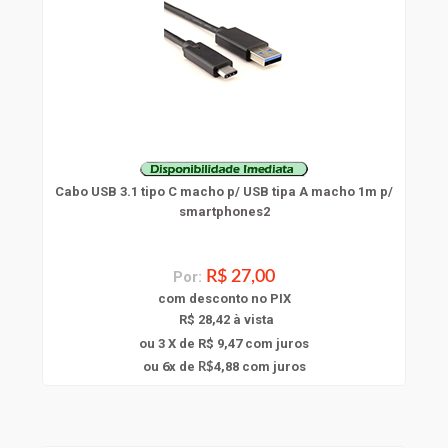
Cabo USB 3.1 tipo C macho p/ USB tipa A macho 1m p/
smartphones2
Por:
R$ 27,00
com
desconto
no PIX
R$ 28,42 à vista
ou 3 X de R$ 9,47
com juros
6
ou
x
de
4,88
com juros
R$