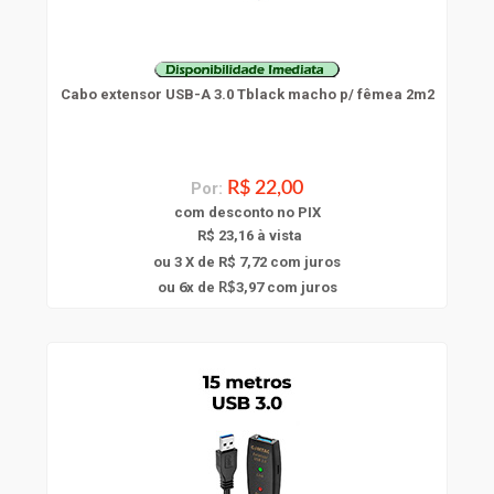
Cabo extensor USB-A 3.0 Tblack macho p/ fêmea 2m2
Por:
R$ 22,00
com
desconto
no PIX
R$ 23,16 à vista
ou 3 X de R$ 7,72
com juros
6
ou
x
de
3,97
com juros
R$