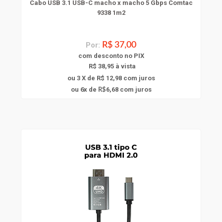
Cabo USB 3.1 USB-C macho x macho 5 Gbps Comtac
9338 1m2
Por:
R$ 37,00
com
desconto
no PIX
R$ 38,95 à vista
ou 3 X de R$ 12,98
com juros
6
ou
x
de
6,68
com juros
R$