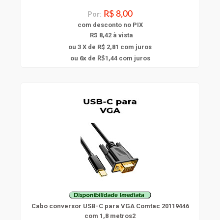
Por:
R$ 8,00
com
desconto
no PIX
R$ 8,42 à vista
ou 3 X de R$ 2,81
com juros
6
ou
x
de
1,44
com juros
R$
Cabo conversor USB-C para VGA Comtac 20119446
com 1,8 metros2