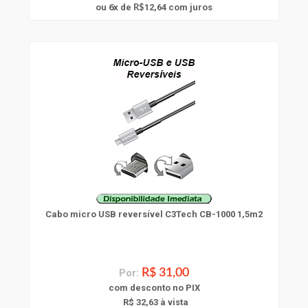
6
ou
x
de
12,64
com juros
R$
Cabo micro USB reversível C3Tech CB-1000 1,5m2
Por:
R$ 31,00
com
desconto
no PIX
R$ 32,63 à vista