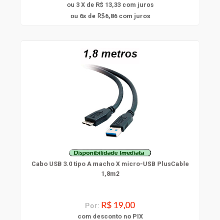
ou 3 X de R$ 13,33
com juros
6
ou
x
de
6,86
com juros
R$
Cabo USB 3.0 tipo A macho X micro-USB PlusCable
1,8m2
Por:
R$ 19,00
com
desconto
no PIX