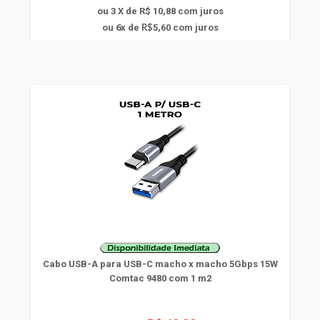
ou 3 X de R$ 10,88
com juros
6
ou
x
de
5,60
com juros
R$
Cabo USB-A para USB-C macho x macho 5Gbps 15W
Comtac 9480 com 1 m2