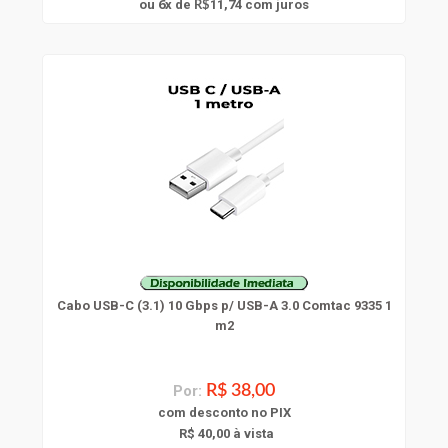
6
ou
x
de
11,74
com juros
R$
Cabo USB-C (3.1) 10 Gbps p/ USB-A 3.0 Comtac 9335 1
m2
Por:
R$ 38,00
com
desconto
no PIX
R$ 40,00 à vista