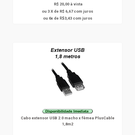
R$ 20,00 à vista
ou 3 X de R$ 6,67
com juros
6
ou
x
de
3,43
com juros
R$
Cabo extensor USB 2.0 macho x fêmea PlusCable
1,8m2