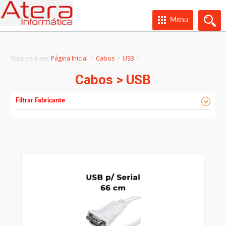
Menu
Página Inicial
Cabos
USB
Você está em:
>
>
Cabos > USB
Filtrar Fabricante