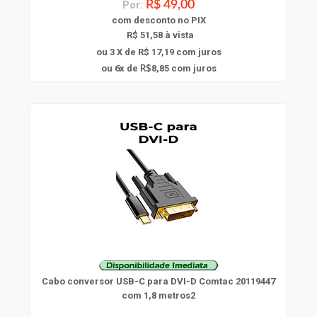
Por:
R$ 49,00
com
desconto
no PIX
R$ 51,58 à vista
ou 3 X de R$ 17,19
com juros
6
ou
x
de
8,85
com juros
R$
Cabo conversor USB-C para DVI-D Comtac 20119447
com 1,8 metros2