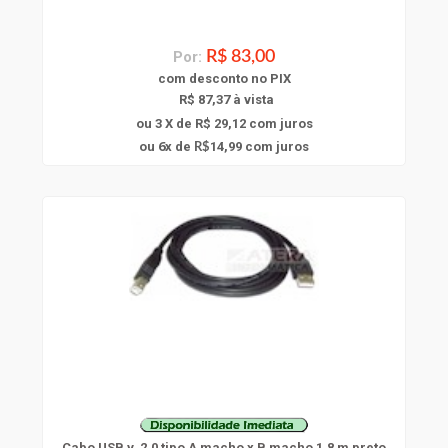
Por:
R$ 83,00
com
desconto
no PIX
R$ 87,37 à vista
ou 3 X de R$ 29,12
com juros
6
ou
x
de
14,99
com juros
R$
Cabo USB v. 2.0 tipo A macho x B macho 1,8 m preto