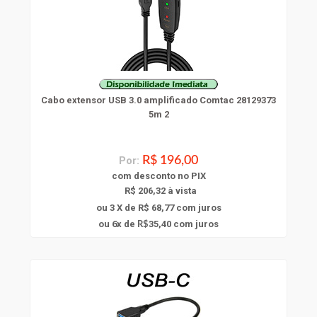
Cabo extensor USB 3.0 amplificado Comtac 28129373
5m 2
Por:
R$ 196,00
com
desconto
no PIX
R$ 206,32 à vista
ou 3 X de R$ 68,77
com juros
6
ou
x
de
35,40
com juros
R$