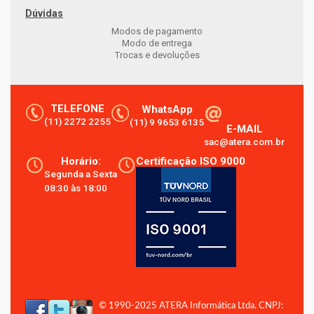
Dúvidas
Modos de pagamento
Modo de entrega
Trocas e devoluções
TELEFONE
WhatsApp
(11) 2272 2255
(11) 9 9653 6135
E-MAIL
sac@atera.com.br
Horário:
Certificação ISO 9000
Segunda a Sexta
08:30 às 18:00
© 1990-2025 ATERA Informática Ltda. CNPJ: