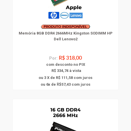
Memória 8GB DDR4 2666MHz Kingston SODIMM HP
Dell Lenovo2
Por:
R$ 318,00
com
desconto
no PIX
R$ 334,74 à vista
ou 3 X de R$ 111,58
com juros
6
ou
x
de
57,43
com juros
R$