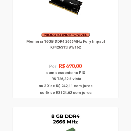
Memória 16GB DDR4 2666MHz Fury Impact
KF426S15IB1/162
Por:
R$ 690,00
com
desconto
no PIX
R$ 726,32 à vista
ou 3 X de R$ 242,11
com juros
6
ou
x
de
124,62
com juros
R$