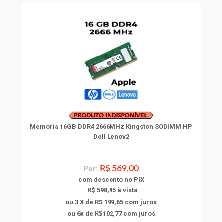
Memória 16GB DDR4 2666MHz Kingston SODIMM HP
Dell Lenov2
Por:
R$ 569,00
com
desconto
no PIX
R$ 598,95 à vista
ou 3 X de R$ 199,65
com juros
6
ou
x
de
102,77
com juros
R$