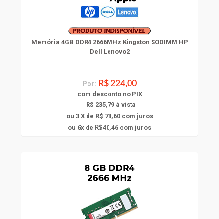
Memória 4GB DDR4 2666MHz Kingston SODIMM HP
Dell Lenovo2
Por:
R$ 224,00
com
desconto
no PIX
R$ 235,79 à vista
ou 3 X de R$ 78,60
com juros
6
ou
x
de
40,46
com juros
R$