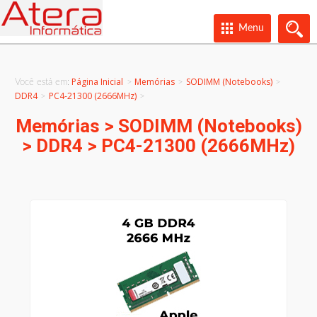
Menu
Página Inicial
Memórias
SODIMM (Notebooks)
Você está em:
>
>
DDR4
PC4-21300 (2666MHz)
>
>
Memórias > SODIMM (Notebooks)
> DDR4 > PC4-21300 (2666MHz)