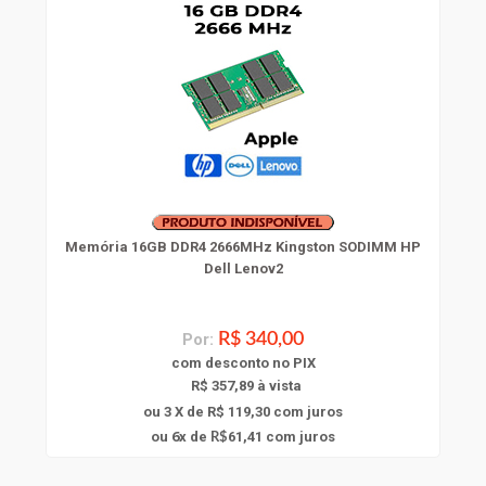
Memória 16GB DDR4 2666MHz Kingston SODIMM HP
Dell Lenov2
Por:
R$ 340,00
com
desconto
no PIX
R$ 357,89 à vista
ou 3 X de R$ 119,30
com juros
6
ou
x
de
61,41
com juros
R$