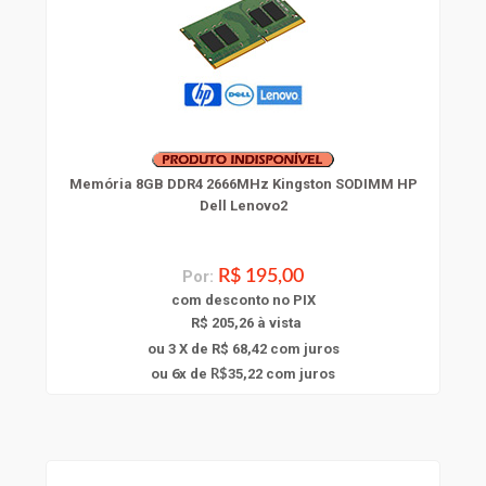
Memória 8GB DDR4 2666MHz Kingston SODIMM HP
Dell Lenovo2
Por:
R$ 195,00
com
desconto
no PIX
R$ 205,26 à vista
ou 3 X de R$ 68,42
com juros
6
ou
x
de
35,22
com juros
R$