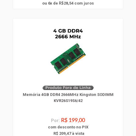
6
ou
x
de
28,54
com juros
R$
Memória 4GB DDR4 2666MHz Kingston SODIMM
KVR26S19S6/42
Por:
R$ 199,00
com
desconto
no PIX
R$ 209,47 à vista