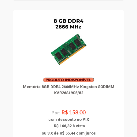
Memória 8GB DDR4 2666MHz Kingston SODIMM
KVR26S19S8/82
Por:
R$ 158,00
com
desconto
no PIX
R$ 166,32 à vista
ou 3 X de R$ 55,44
com juros