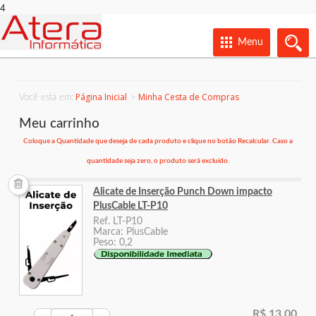
4
Menu
Página Inicial
Minha Cesta de Compras
Você está em:
Meu carrinho
Coloque a Quantidade que deseja de cada produto e clique no botão Recalcular. Caso a
quantidade seja zero, o produto será excluído.
Alicate de Inserção Punch Down impacto
PlusCable LT-P10
Ref. LT-P10
Marca: PlusCable
Peso: 0,2
R$ 13,00