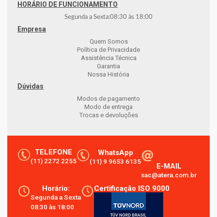
HORÁRIO DE FUNCIONAMENTO
Segunda a Sexta:
08:30
às
18:00
Empresa
Quem Somos
Política de Privacidade
Assistência Técnica
Garantia
Nossa História
Dúvidas
Modos de pagamento
Modo de entrega
Trocas e devoluções
TELEFONE
WhatsApp
(11) 2272 2255
(11) 9 9653 6135
E-MAIL
sac@atera.com.br
Horário:
Certificação ISO 9000
Segunda a Sexta
08:30 às 18:00