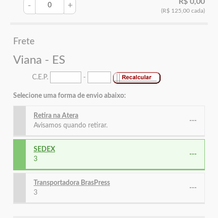
R$ 0,00
-
+
(R$ 125,00 cada)
Frete
Viana - ES
C.E.P.
-
Selecione uma forma de envio abaixo:
Retira na Atera
---
Avisamos quando retirar.
SEDEX
---
3
Transportadora BrasPress
---
3