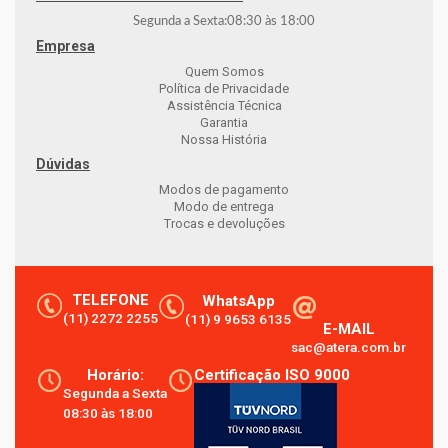
Segunda a Sexta:
08:30
às
18:00
Empresa
Quem Somos
Política de Privacidade
Assistência Técnica
Garantia
Nossa História
Dúvidas
Modos de pagamento
Modo de entrega
Trocas e devoluções
TELEFONE
WhatsApp
(11) 2272 2255
(11) 9 9653 6135
E-MAIL
sac@atera.com.br
Horário:
Certificação ISO 9000
Segunda a Sexta
08:30 às 18:00