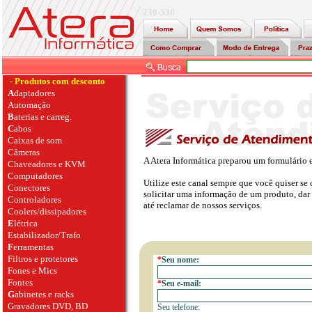
230-530
- Produtos com desconto
A
daptadores
Automação
B
aterias e carreg.
C
abos
Caixas de som
Câmeras
A Atera Informática preparou um formulário e
Chaveadores e KVM
Computadores
Utilize este canal sempre que você quiser se
Conectores
solicitar uma informação de um produto, dar 
Controladores
até reclamar de nossos serviços.
Coolers/dissipadores
E
létrica
Estabilizador/Trafo
F
erramentas
Filtros e protetores
*
Seu nome:
Fones e Mics
Fontes
*
Seu e-mail:
G
abinetes e racks
Gravadores DVD, BD
Seu telefone: