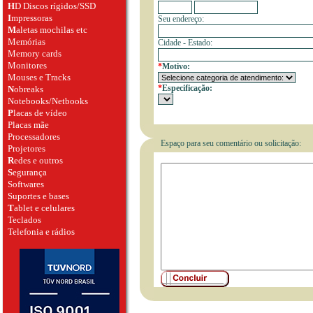
H
D Discos rígidos/SSD
I
mpressoras
Seu endereço:
M
aletas mochilas etc
Memórias
Cidade - Estado:
Memory cards
Monitores
*
Motivo:
Mouses e Tracks
*
Especificação:
N
obreaks
Notebooks/Netbooks
P
lacas de vídeo
Placas mãe
Processadores
Espaço para seu comentário ou solicitação:
Projetores
R
edes e outros
S
egurança
Softwares
Suportes e bases
T
ablet e celulares
Teclados
Telefonia e rádios