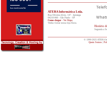
ATERA Informática Ltda.
Rua Oliveira Alves, 147 - Ipiranga
04210-060
-
São Paulo
-
SP
Como chegar
- Ver Mapa
Venha visitar nossa loja física.
Horário d
Segunda a Se
© 1990-2025 ATERA Info
Quem Somos
|
Pol
||||||||