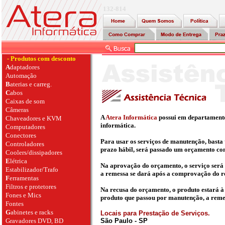
132-814
- Produtos com desconto
A
daptadores
Automação
B
aterias e carreg.
C
abos
Caixas de som
Câmeras
A
Atera Informática
possui em departamento 
Chaveadores e KVM
informática.
Computadores
Conectores
Para usar os serviços de manutenção, basta 
Controladores
prazo hábil, será passado um orçamento co
Coolers/dissipadores
E
létrica
Na aprovação do orçamento, o serviço será e
Estabilizador/Trafo
a remessa se dará após a comprovação do re
F
erramentas
Filtros e protetores
Na recusa do orçamento, o produto estará à
Fones e Mics
produto que passou por manutenção, a remes
Fontes
G
abinetes e racks
Locais para Prestação de Serviços.
Gravadores DVD, BD
São Paulo - SP