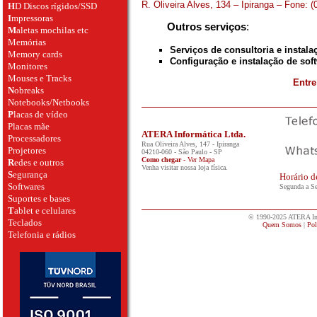
R. Oliveira Alves, 134 – Ipiranga – Fone:
H
D Discos rígidos/SSD
I
mpressoras
Outros serviços
:
M
aletas mochilas etc
Memórias
Serviços de consultoria e instalaç
Memory cards
Configuração e instalação de sof
Monitores
Mouses e Tracks
Entr
N
obreaks
Notebooks/Netbooks
P
lacas de vídeo
Placas mãe
ATERA Informática Ltda.
Processadores
Rua Oliveira Alves, 147 - Ipiranga
Projetores
04210-060
-
São Paulo
-
SP
Como chegar
- Ver Mapa
R
edes e outros
Venha visitar nossa loja física.
S
egurança
Horário d
Softwares
Segunda a Se
Suportes e bases
T
ablet e celulares
© 1990-2025 ATERA Info
Teclados
Quem Somos
|
Pol
Telefonia e rádios
||||||||