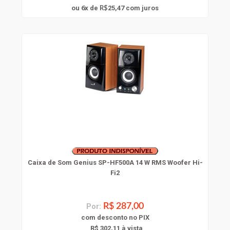
6
ou
x
de
25,47
com juros
R$
Caixa de Som Genius SP-HF500A 14 W RMS Woofer Hi-
Fi2
Por:
R$ 287,00
com
desconto
no PIX
R$ 302,11 à vista