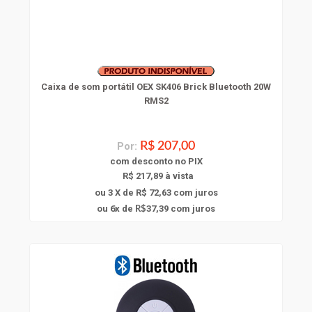
Caixa de som portátil OEX SK406 Brick Bluetooth 20W
RMS2
Por:
R$ 207,00
com
desconto
no PIX
R$ 217,89 à vista
ou 3 X de R$ 72,63
com juros
6
ou
x
de
37,39
com juros
R$