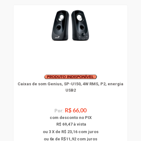
Caixas de som Genius, SP-U150, 4W RMS, P2, energia
USB2
Por:
R$ 66,00
com
desconto
no PIX
R$ 69,47 à vista
ou 3 X de R$ 23,16
com juros
6
ou
x
de
11,92
com juros
R$