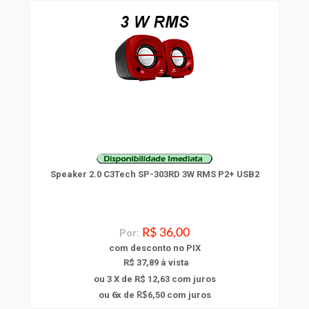
Speaker 2.0 C3Tech SP-303RD 3W RMS P2+ USB2
Por:
R$ 36,00
com
desconto
no PIX
R$ 37,89 à vista
ou 3 X de R$ 12,63
com juros
6
ou
x
de
6,50
com juros
R$