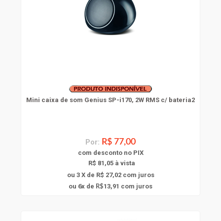
Mini caixa de som Genius SP-i170, 2W RMS c/ bateria2
Por:
R$ 77,00
com
desconto
no PIX
R$ 81,05 à vista
ou 3 X de R$ 27,02
com juros
6
ou
x
de
13,91
com juros
R$