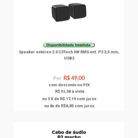
Speaker estéreo 2.0 C3Tech 6W RMS ent. P2 3,5 mm,
USB2
Por:
R$ 49,00
com
desconto
no PIX
R$ 51,58 à vista
ou 3 X de R$ 17,19
com juros
6
ou
x
de
8,85
com juros
R$