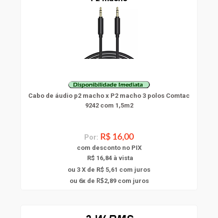
Cabo de áudio p2 macho x P2 macho 3 polos Comtac
9242 com 1,5m2
Por:
R$ 16,00
com
desconto
no PIX
R$ 16,84 à vista
ou 3 X de R$ 5,61
com juros
6
ou
x
de
2,89
com juros
R$