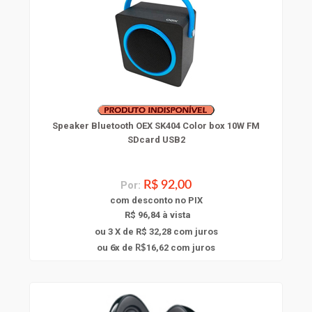
Speaker Bluetooth OEX SK404 Color box 10W FM
SDcard USB2
Por:
R$ 92,00
com
desconto
no PIX
R$ 96,84 à vista
ou 3 X de R$ 32,28
com juros
6
ou
x
de
16,62
com juros
R$