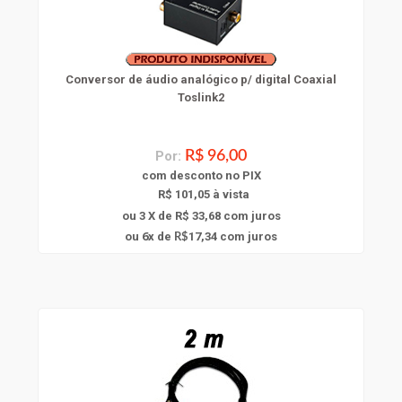
Conversor de áudio analógico p/ digital Coaxial
Toslink2
Por:
R$ 96,00
com
desconto
no PIX
R$ 101,05 à vista
ou 3 X de R$ 33,68
com juros
6
ou
x
de
17,34
com juros
R$