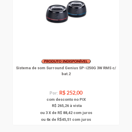
Sistema de som Surround Genius SP-i250G 3W RMS c/
bat.2
Por:
R$ 252,00
com
desconto
no PIX
R$ 265,26 à vista
ou 3 X de R$ 88,42
com juros
6
ou
x
de
45,51
com juros
R$