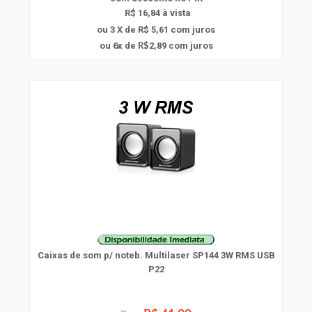
R$ 16,84 à vista
ou 3 X de R$ 5,61
com juros
6
ou
x
de
2,89
com juros
R$
Caixas de som p/ noteb. Multilaser SP144 3W RMS USB
P22