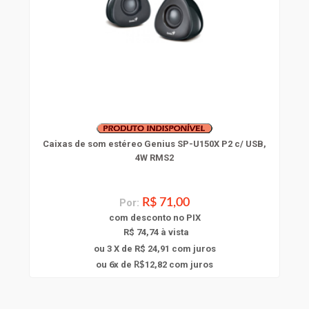
Caixas de som estéreo Genius SP-U150X P2 c/ USB,
4W RMS2
Por:
R$ 71,00
com
desconto
no PIX
R$ 74,74 à vista
ou 3 X de R$ 24,91
com juros
6
ou
x
de
12,82
com juros
R$