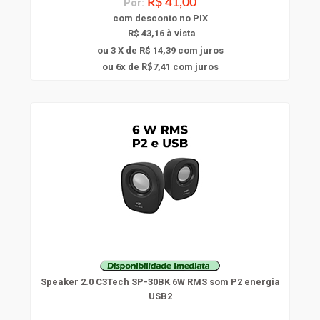
Por:
R$ 41,00
com
desconto
no PIX
R$ 43,16 à vista
ou 3 X de R$ 14,39
com juros
6
ou
x
de
7,41
com juros
R$
Speaker 2.0 C3Tech SP-30BK 6W RMS som P2 energia
USB2