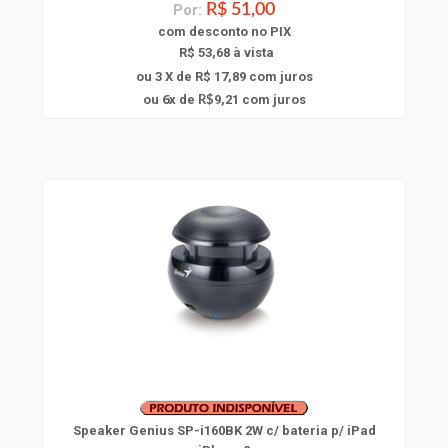
Por:
R$ 51,00
com
desconto
no PIX
R$ 53,68 à vista
ou 3 X de R$ 17,89
com juros
6
ou
x
de
9,21
com juros
R$
Speaker Genius SP-i160BK 2W c/ bateria p/ iPad