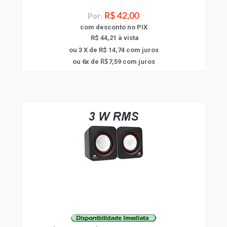
Por:
R$ 42,00
com
desconto
no PIX
R$ 44,21 à vista
ou 3 X de R$ 14,74
com juros
6
ou
x
de
7,59
com juros
R$