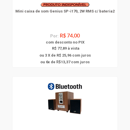
Mini caixa de som Genius SP-i170, 2W RMS c/ bateria2
Por:
R$ 74,00
com
desconto
no PIX
R$ 77,89 à vista
ou 3 X de R$ 25,96
com juros
6
ou
x
de
13,37
com juros
R$