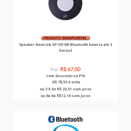
Speaker NewLink SP109 5W Bluetooth bateria até 3
horas2
Por:
R$ 67,00
com
desconto
no PIX
R$ 70,53 à vista
ou 3 X de R$ 23,51
com juros
6
ou
x
de
12,10
com juros
R$