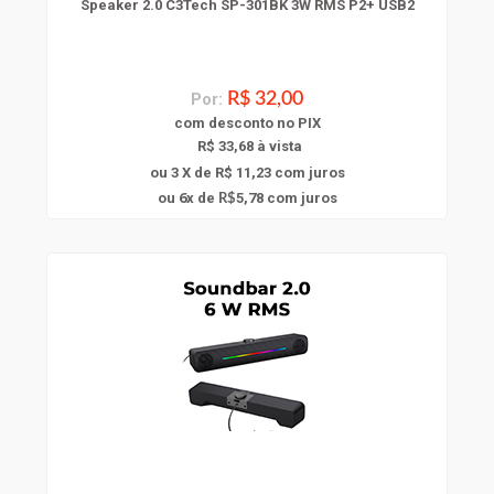
Speaker 2.0 C3Tech SP-301BK 3W RMS P2+ USB2
Por:
R$ 32,00
com
desconto
no PIX
R$ 33,68 à vista
ou 3 X de R$ 11,23
com juros
6
ou
x
de
5,78
com juros
R$