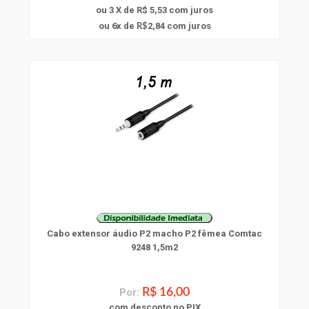
ou 3 X de R$ 5,53
com juros
6
ou
x
de
2,84
com juros
R$
Cabo extensor áudio P2 macho P2 fêmea Comtac
9248 1,5m2
Por:
R$ 16,00
com
desconto
no PIX