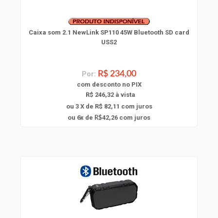
Caixa som 2.1 NewLink SP110 45W Bluetooth SD card
USS2
Por:
R$ 234,00
com
desconto
no PIX
R$ 246,32 à vista
ou 3 X de R$ 82,11
com juros
6
ou
x
de
42,26
com juros
R$