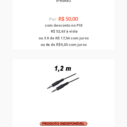
iPhone2
Por:
R$ 50,00
com
desconto
no PIX
R$ 52,63 à vista
ou 3 X de R$ 17,54
com juros
6
ou
x
de
9,03
com juros
R$