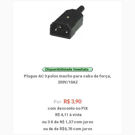
Plugue AC 3 polos macho para cabo de força,
250V/10A2
Por:
R$ 3,90
com
desconto
no PIX
R$ 4,11 à vista
ou 3 X de R$ 1,37
com juros
6
ou
x
de
0,70
com juros
R$