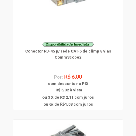
Conector RJ-45 p/ rede CAT-5 de climp 8 vias
CommScope2
Por:
R$ 6,00
com
desconto
no PIX
R$ 6,32 à vista
ou 3 X de R$ 2,11
com juros
6
ou
x
de
1,08
com juros
R$