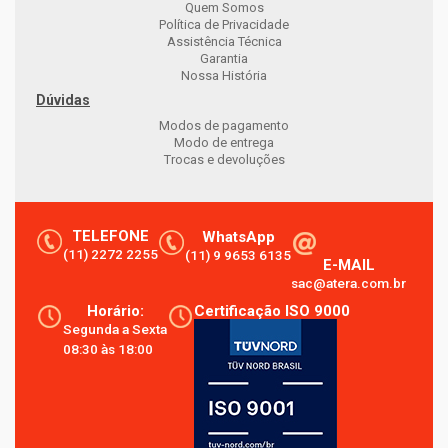
Quem Somos
Política de Privacidade
Assistência Técnica
Garantia
Nossa História
Dúvidas
Modos de pagamento
Modo de entrega
Trocas e devoluções
TELEFONE
WhatsApp
(11) 2272 2255
(11) 9 9653 6135
E-MAIL
sac@atera.com.br
Horário:
Certificação ISO 9000
Segunda a Sexta
08:30 às 18:00