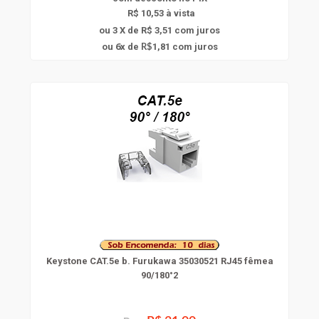
R$ 10,53 à vista
ou 3 X de R$ 3,51
com juros
6
ou
x
de
1,81
com juros
R$
Keystone CAT.5e b. Furukawa 35030521 RJ45 fêmea
90/180°2