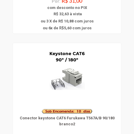
Por:
R$ 31,00
com
desconto
no PIX
R$ 32,63 à vista
ou 3 X de R$ 10,88
com juros
6
ou
x
de
5,60
com juros
R$
Conector keystone CAT6 Furukawa T567A/B 90/180
branco2