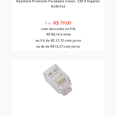
Keystone Premium Furukawa conec. CAT.6 Gigalan
RJ45 Fe2
Por:
R$ 79,00
com
desconto
no PIX
R$ 83,16 à vista
ou 3 X de R$ 27,72
com juros
6
ou
x
de
14,27
com juros
R$