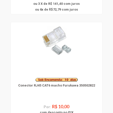
ou 3 X de R$ 141,40
com juros
6
ou
x
de
72,79
com juros
R$
Conector RJ45 CAT6 macho Furukawa 350502822
Por:
R$ 10,00
com
desconto
no PIX