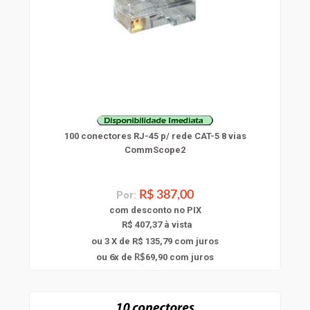
100 conectores RJ-45 p/ rede CAT-5 8 vias
CommScope2
Por:
R$ 387,00
com
desconto
no PIX
R$ 407,37 à vista
ou 3 X de R$ 135,79
com juros
6
ou
x
de
69,90
com juros
R$