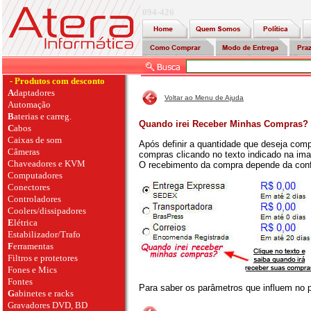
094-426
- Produtos com desconto
A
daptadores
Voltar ao Menu de Ajuda
Automação
B
aterias e carreg.
Quando irei Receber Minhas Compras?
C
abos
Caixas de som
Após definir a quantidade que deseja compr
Câmeras
compras clicando no texto indicado na im
Chaveadores e KVM
O recebimento da compra depende da con
Computadores
Conectores
Controladores
Coolers/dissipadores
E
létrica
Estabilizador/Trafo
F
erramentas
Filtros e protetores
Fones e Mics
Fontes
Para saber os parâmetros que influem no 
G
abinetes e racks
Gravadores DVD, BD