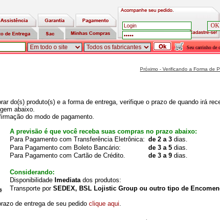
Seu carrinho de 
Próximo - Verificando a Forma de
ar do(s) produto(s) e a forma de entrega, verifique o prazo de quando irá re
agem abaixo.
firmação do modo de pagamento.
A previsão é que você receba suas compras no prazo abaixo:
Para Pagamento com Transferência Eletrônica:
de 2 a 3
dias.
Para Pagamento com Boleto Bancário:
de 3 a 5
dias.
Para Pagamento com Cartão de Crédito.
de 3 a 9
dias.
Considerando:
Disponibilidade
Imediata
dos produtos:
Transporte por
SEDEX, BSL Lojistic Group ou outro tipo de Encomen
prazo de entrega de seu pedido
clique aqui
.