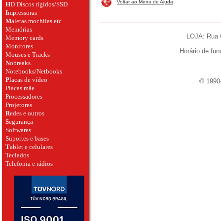
Voltar ao Menu de Ajuda
H
D Discos rígidos/SSD
I
mpressoras
M
aletas mochilas etc
Memórias
LOJA: Rua O
Memory cards
Monitores
Horário de fu
Mouses e Tracks
N
obreaks
Notebooks/Netbooks
P
lacas de vídeo
© 1990-
Placas mãe
Processadores
Projetores
R
edes e outros
S
egurança
Softwares
Suportes e bases
T
ablet e celulares
Teclados
Telefonia e rádios