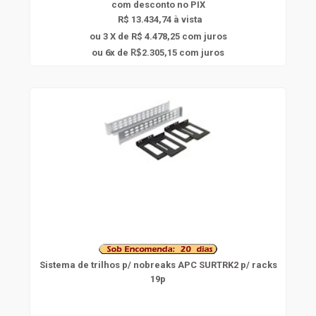
com
desconto
no PIX
R$ 13.434,74 à vista
ou 3 X de R$ 4.478,25
com juros
6
ou
x
de
2.305,15
com juros
R$
Sistema de trilhos p/ nobreaks APC SURTRK2 p/ racks
19p