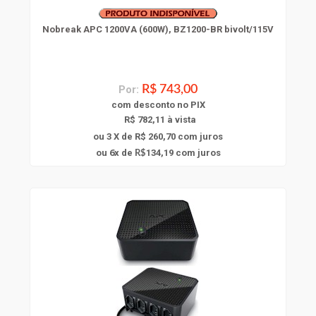
Nobreak APC 1200VA (600W), BZ1200-BR bivolt/115V
Por:
R$ 743,00
com
desconto
no PIX
R$ 782,11 à vista
ou 3 X de R$ 260,70
com juros
6
ou
x
de
134,19
com juros
R$