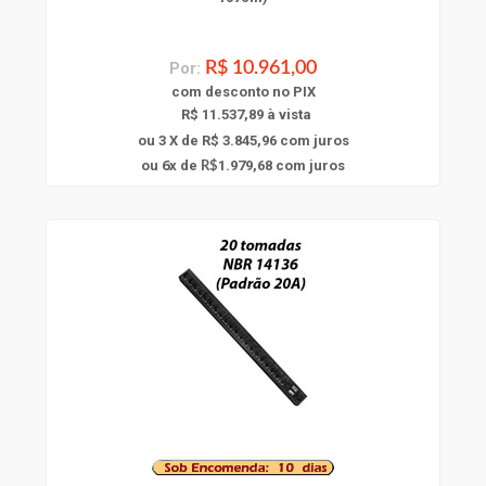
Por:
R$ 10.961,00
com
desconto
no PIX
R$ 11.537,89 à vista
ou 3 X de R$ 3.845,96
com juros
6
ou
x
de
1.979,68
com juros
R$