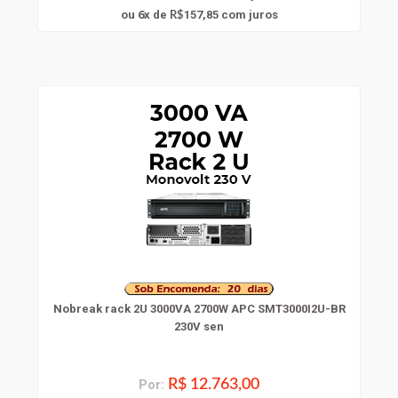
6
ou
x
de
157,85
com juros
R$
Nobreak rack 2U 3000VA 2700W APC SMT3000I2U-BR
230V sen
Por:
R$ 12.763,00