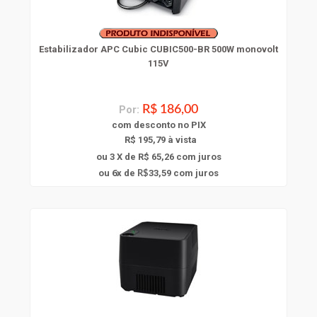
Estabilizador APC Cubic CUBIC500-BR 500W monovolt
115V
Por:
R$ 186,00
com
desconto
no PIX
R$ 195,79 à vista
ou 3 X de R$ 65,26
com juros
6
ou
x
de
33,59
com juros
R$