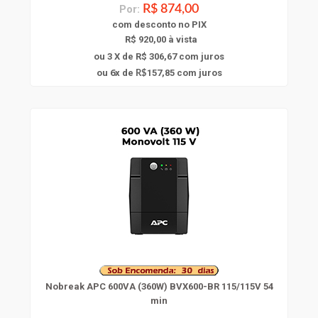
Por:
R$ 874,00
com
desconto
no PIX
R$ 920,00 à vista
ou 3 X de R$ 306,67
com juros
6
ou
x
de
157,85
com juros
R$
Nobreak APC 600VA (360W) BVX600-BR 115/115V 54
min