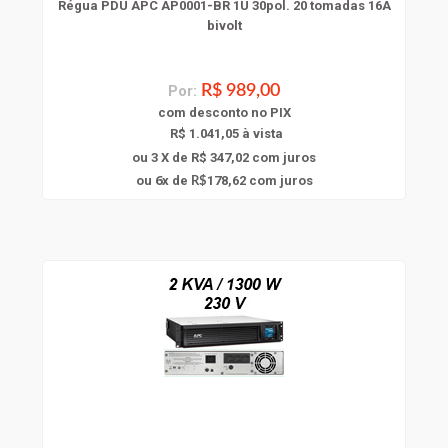
Régua PDU APC AP0001-BR 1U 30pol. 20 tomadas 16A
bivolt
Por:
R$ 989,00
com
desconto
no PIX
R$ 1.041,05 à vista
ou 3 X de R$ 347,02
com juros
6
ou
x
de
178,62
com juros
R$