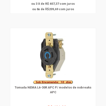
ou 3 X de R$ 407,37
com juros
6
ou
x
de
209,69
com juros
R$
Tomada NEMA L6-30R APC P/ modelos de nobreaks
APC