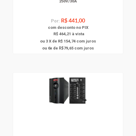
250V/30A
Por:
R$ 441,00
com
desconto
no PIX
R$ 464,21 à vista
ou 3 X de R$ 154,74
com juros
6
ou
x
de
79,65
com juros
R$