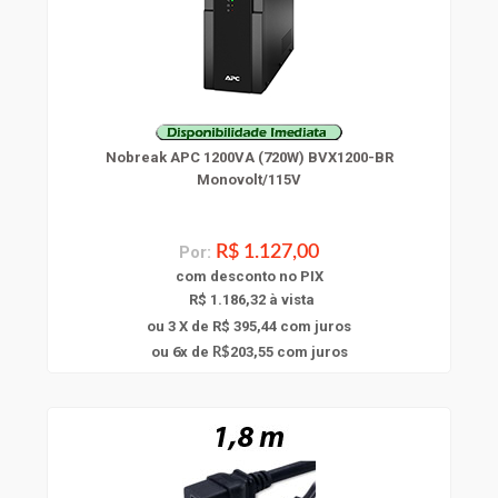
Nobreak APC 1200VA (720W) BVX1200-BR
Monovolt/115V
Por:
R$ 1.127,00
com
desconto
no PIX
R$ 1.186,32 à vista
ou 3 X de R$ 395,44
com juros
6
ou
x
de
203,55
com juros
R$