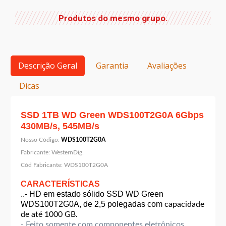
Produtos do mesmo grupo.
Descrição Geral
Garantia
Avaliações
Dicas
SSD 1TB WD Green WDS100T2G0A 6Gbps
430MB/s, 545MB/s
Nosso Código:
WDS100T2G0A
Fabricante:
WesternDig.
Cód Fabricante:
WDS100T2G0A
CARACTERÍSTICAS
..- HD em estado sólido SSD WD Green
WDS100T2G0A, de 2,5 polegadas com
capacidade
de até 1000 GB.
- Feito somente com componentes eletrônicos