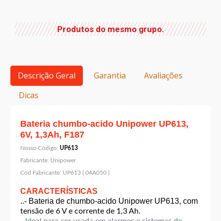
Produtos do mesmo grupo.
Descrição Geral
Garantia
Avaliações
Dicas
Bateria chumbo-acido Unipower UP613,
6V, 1,3Ah, F187
Nosso Código:
UP613
Fabricante:
Unipower
Cód Fabricante:
UP613 ( 04A050 )
CARACTERÍSTICAS
..- Bateria de chumbo-acido Unipower UP613, com
tensão de 6 V e corrente de 1,3 Ah.