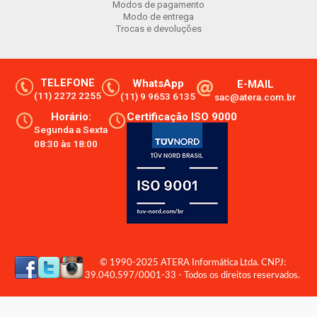
Modos de pagamento
Modo de entrega
Trocas e devoluções
TELEFONE
WhatsApp
E-MAIL
(11) 2272 2255
(11) 9 9653 6135
sac@atera.com.br
Horário:
Certificação ISO 9000
Segunda a Sexta
08:30 às 18:00
© 1990-2025 ATERA Informática Ltda. CNPJ:
39.040.597/0001-33 - Todos os direitos reservados.