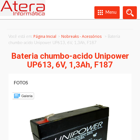
Menu
Página Inicial
Nobreaks - Acessórios
Você está em:
Bateria
chumbo-acido Unipower UP613, 6V, 1,3Ah, F187
Bateria chumbo-acido Unipower
UP613, 6V, 1,3Ah, F187
FOTOS