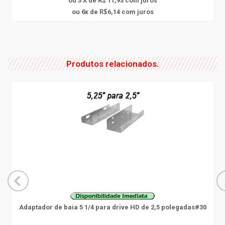
ou 3 X de R$ 11,93
com juros
6
ou
x
de
6,14
com juros
R$
Produtos relacionados.
Adaptador de baia 5 1/4 para drive HD de 2,5 polegadas#30