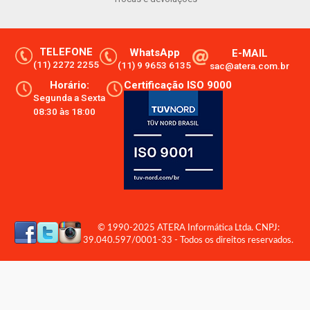
TELEFONE
WhatsApp
E-MAIL
(11) 2272 2255
(11) 9 9653 6135
sac@atera.com.br
Horário:
Certificação ISO 9000
Segunda a Sexta
08:30 às 18:00
© 1990-2025 ATERA Informática Ltda. CNPJ:
39.040.597/0001-33 - Todos os direitos reservados.