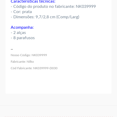
Características técnicas:
- Código do produto no fabricante: NK039999
- Cor: prata
- Dimensões: 9,7/2,8 cm (Comp/Larg)
Acompanha:
- 2 alças
- 8 parafusos
..
Nosso Código:
NK039999
Fabricante:
Nilko
Cód Fabricante:
NK039999-D030