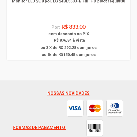
Monitor LED 23,8 pol. LG 24BL550J-B Full HD pivot regul#30
Por:
R$ 833,00
com
desconto
no PIX
R$ 876,84 à vista
ou 3 X de R$ 292,28
com juros
6
ou
x
de
150,45
com juros
R$
NOSSAS NOVIDADES
FORMAS DE PAGAMENTO