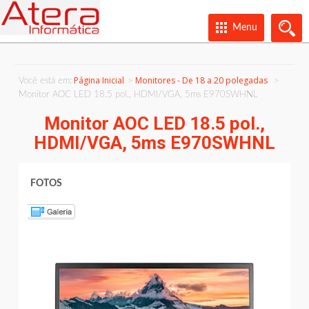
Menu
Página Inicial
Monitores - De 18 a 20 polegadas
Você está em:
Monitor AOC LED 18.5 pol., HDMI/VGA, 5ms E970SWHNL
Monitor AOC LED 18.5 pol.,
HDMI/VGA, 5ms E970SWHNL
FOTOS