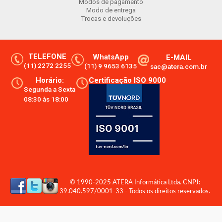
Modos de pagamento
Modo de entrega
Trocas e devoluções
TELEFONE
WhatsApp
E-MAIL
(11) 2272 2255
(11) 9 9653 6135
sac@atera.com.br
Horário:
Certificação ISO 9000
Segunda a Sexta
08:30 às 18:00
© 1990-2025 ATERA Informática Ltda. CNPJ:
39.040.597/0001-33 - Todos os direitos reservados.