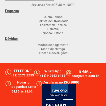
Segunda a Sexta:
08:30
às
18:00
Empresa
Quem Somos
Política de Privacidade
Assistência Técnica
Garantia
Nossa História
Dúvidas
Modos de pagamento
Modo de entrega
Trocas e devoluções
TELEFONE
WhatsApp
E-MAIL
(11) 2272 2255
(11) 9 9653 6135
sac@atera.com.br
Horário:
Certificação ISO 9000
Segunda a Sexta
08:30 às 18:00