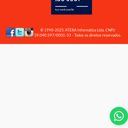
© 1990-2025 ATERA Informática Ltda. CNPJ:
39.040.597/0001-33 - Todos os direitos reservados.