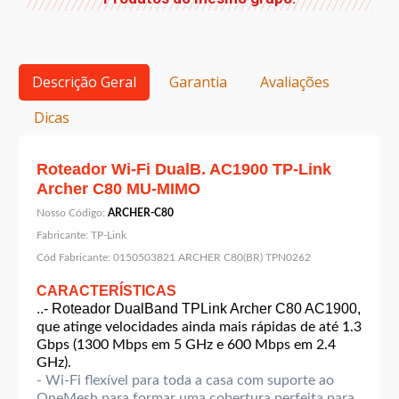
Descrição Geral
Garantia
Avaliações
Dicas
Roteador Wi-Fi DualB. AC1900 TP-Link
Archer C80 MU-MIMO
Nosso Código:
ARCHER-C80
Fabricante:
TP-Link
Cód Fabricante:
0150503821 ARCHER C80(BR) TPN0262
CARACTERÍSTICAS
..- Roteador DualBand TPLink Archer C80 AC1900,
que atinge velocidades ainda mais rápidas de
até 1.3
Gbps (1300 Mbps em 5 GHz e 600 Mbps em 2.4
GHz).
- Wi-Fi flexível para toda a casa com suporte ao
OneMesh para formar uma cobertura perfeita para