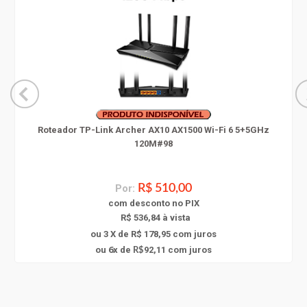
Roteador TP-Link Archer AX10 AX1500 Wi-Fi 6 5+5GHz
120M#98
Por:
R$ 510,00
com
desconto
no PIX
R$ 536,84 à vista
ou 3 X de R$ 178,95
com juros
6
ou
x
de
92,11
com juros
R$