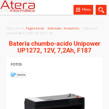
Menu
Página Inicial
Nobreaks - Acessórios
Você está em:
Bateria de
nobreak NHS 1400 VA 12V 7 Ah
Bateria chumbo-acido Unipower
UP1272, 12V, 7,2Ah, F187
FOTOS