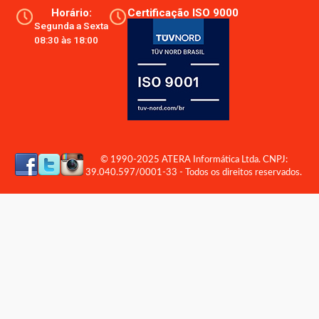
Horário:
Certificação ISO 9000
Segunda a Sexta
08:30 às 18:00
© 1990-2025 ATERA Informática Ltda. CNPJ:
39.040.597/0001-33 - Todos os direitos reservados.