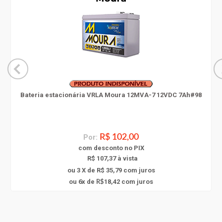
Bateria estacionária VRLA Moura 12MVA-7 12VDC 7Ah#98
Por:
R$ 102,00
com
desconto
no PIX
R$ 107,37 à vista
ou 3 X de R$ 35,79
com juros
6
ou
x
de
18,42
com juros
R$