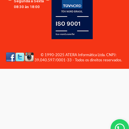
Segunda a Sexta
08:30 às 18:00
© 1990-2025 ATERA Informática Ltda. CNPJ:
39.040.597/0001-33 - Todos os direitos reservados.