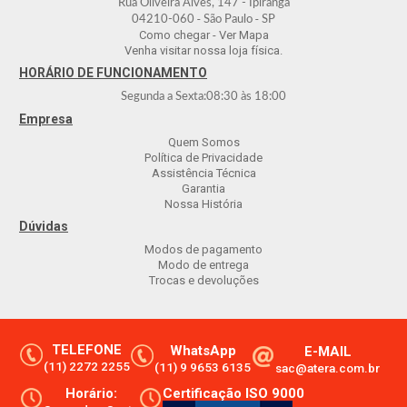
Rua Oliveira Alves, 147 - Ipiranga
-
-
04210-060
São Paulo
SP
Como chegar - Ver Mapa
Venha visitar nossa loja física.
HORÁRIO DE FUNCIONAMENTO
Segunda a Sexta:
08:30
às
18:00
Empresa
Quem Somos
Política de Privacidade
Assistência Técnica
Garantia
Nossa História
Dúvidas
Modos de pagamento
Modo de entrega
Trocas e devoluções
TELEFONE
WhatsApp
E-MAIL
(11) 2272 2255
(11) 9 9653 6135
sac@atera.com.br
Horário:
Certificação ISO 9000