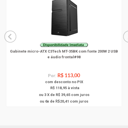
Gabinete micro-ATX C3Tech MT-35BK com fonte 200W 2 USB
e áudio frontal#98
Por:
R$ 113,00
com
desconto
no PIX
R$ 118,95 à vista
ou 3 X de R$ 39,65
com juros
6
ou
x
de
20,41
com juros
R$