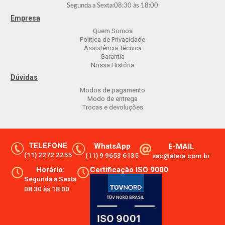
Segunda a Sexta:
08:30
às
18:00
Empresa
Quem Somos
Política de Privacidade
Assistência Técnica
Garantia
Nossa História
Dúvidas
Modos de pagamento
Modo de entrega
Trocas e devoluções
TELEFONE
WhatsApp
E-MAIL
(11) 2272 2255
(11) 9 9653 6135
sac@atera.com.br
Horário:
Certificação ISO 9000
Segunda a Sexta
08:30 às 18:00