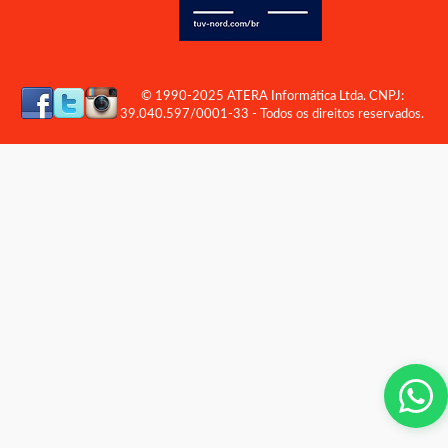
© 1990-2025 ATERA Informática Ltda. CNPJ:
39.040.597/0001-33 - Todos os direitos reservados.