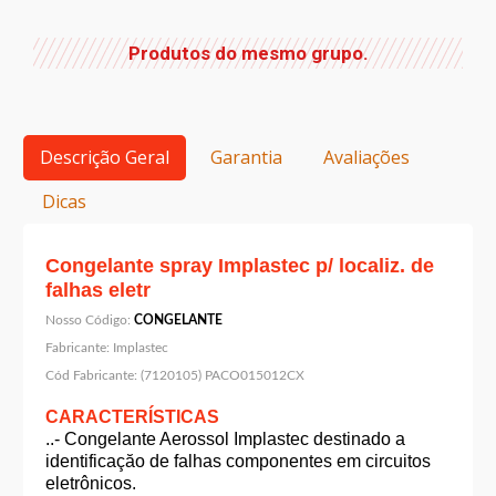
Produtos do mesmo grupo.
Descrição Geral
Garantia
Avaliações
Dicas
Congelante spray Implastec p/ localiz. de
falhas eletr
Nosso Código:
CONGELANTE
Fabricante:
Implastec
Cód Fabricante:
(7120105) PACO015012CX
CARACTERÍSTICAS
..- Congelante Aerossol Implastec destinado a
identificaçăo de falhas componentes em circuitos
eletrônicos.