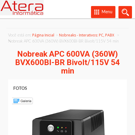
Menu
Página Inicial
Nobreaks - Interativos: PC, PABX
Você está em:
Nobreak APC 600VA (360W) BVX600BI-BR Bivolt/115V 54 min
Nobreak APC 600VA (360W)
BVX600BI-BR Bivolt/115V 54
min
FOTOS