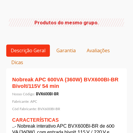
Produtos do mesmo grupo.
Descrição Geral
Garantia
Avaliações
Dicas
Nobreak APC 600VA (360W) BVX600BI-BR
Bivolt/115V 54 min
Nosso Código:
BVX600BI-BR
Fabricante:
APC
Cód Fabricante:
BVX600BI-BR
CARACTERÍSTICAS
..- Nobreak interativo APC BVX600BI-BR de
600
VA (360W), com entrada bivolt 115 V / 220 V e