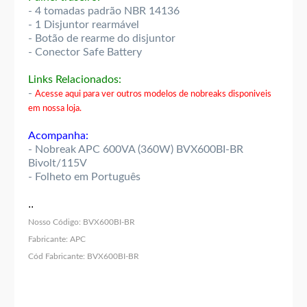
- 4 tomadas padrão NBR 14136
- 1 Disjuntor rearmável
- Botão de rearme do disjuntor
- Conector Safe Battery
Links Relacionados:
-
Acesse aqui para ver outros modelos de nobreaks disponiveis
em nossa loja.
Acompanha:
- Nobreak APC 600VA (360W) BVX600BI-BR
Bivolt/115V
- Folheto em Português
..
Nosso Código:
BVX600BI-BR
Fabricante:
APC
Cód Fabricante:
BVX600BI-BR