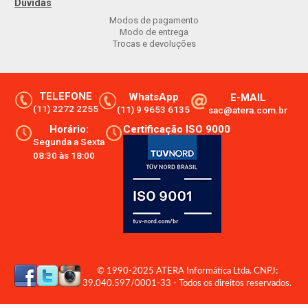
Dúvidas
Modos de pagamento
Modo de entrega
Trocas e devoluções
TELEFONE
WhatsApp
E-MAIL
(11) 2272 2255
(11) 9 9653 6135
sac@atera.com.br
Horário:
Certificação ISO 9000
Segunda a Sexta
08:30 às 18:00
© 1990-2025 ATERA Informática Ltda. CNPJ:
39.040.597/0001-33 - Todos os direitos reservados.