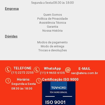
Segunda a Sexta:
08:30
às
18:00
Empresa
Quem Somos
Política de Privacidade
Assistência Técnica
Garantia
Nossa História
Dúvidas
Modos de pagamento
Modo de entrega
Trocas e devoluções
TELEFONE
WhatsApp
E-MAIL
(11) 2272 2255
(11) 9 9653 6135
sac@atera.com.br
Horário:
Certificação ISO 9000
Segunda a Sexta
08:30 às 18:00