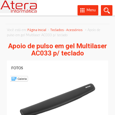
Menu
Página Inicial
Teclados - Acessórios
Você está em:
Apoio de
pulso em gel Multilaser AC033 p/ teclado
Apoio de pulso em gel Multilaser
AC033 p/ teclado
FOTOS