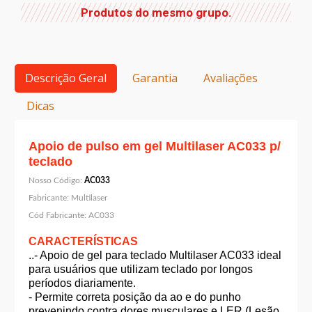
Produtos do mesmo grupo.
Descrição Geral
Garantia
Avaliações
Dicas
Apoio de pulso em gel Multilaser AC033 p/
teclado
Nosso Código:
AC033
Fabricante:
Multilaser
Cód Fabricante:
AC033
CARACTERÍSTICAS
..- Apoio de gel para teclado Multilaser AC033 ideal
para usuários que utilizam teclado por longos
períodos diariamente.
- Permite correta posição da ao e do punho
prevenindo contra dores musculares e LER (Lesão