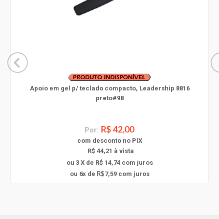
Apoio em gel p/ teclado compacto, Leadership 8816
preto#98
Por:
R$ 42,00
com
desconto
no PIX
R$ 44,21 à vista
ou 3 X de R$ 14,74
com juros
6
ou
x
de
7,59
com juros
R$