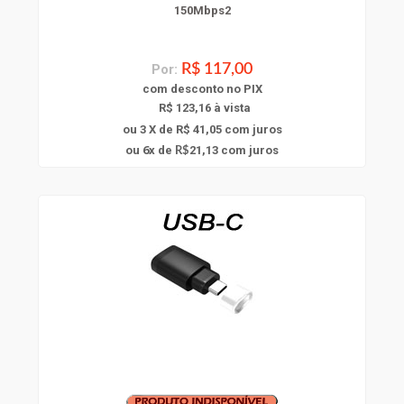
150Mbps2
Por:
R$ 117,00
com
desconto
no PIX
R$ 123,16 à vista
ou 3 X de R$ 41,05
com juros
6
ou
x
de
21,13
com juros
R$