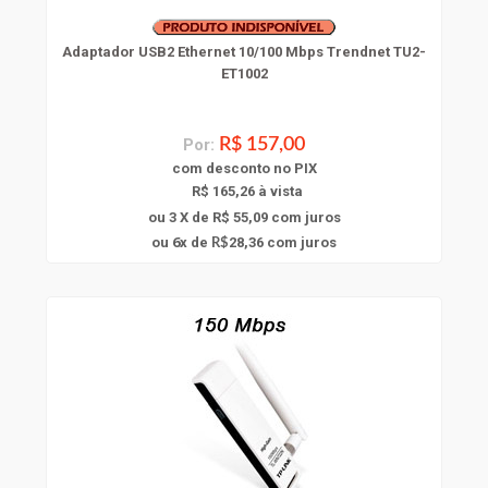
Adaptador USB2 Ethernet 10/100 Mbps Trendnet TU2-
ET1002
Por:
R$ 157,00
com
desconto
no PIX
R$ 165,26 à vista
ou 3 X de R$ 55,09
com juros
6
ou
x
de
28,36
com juros
R$