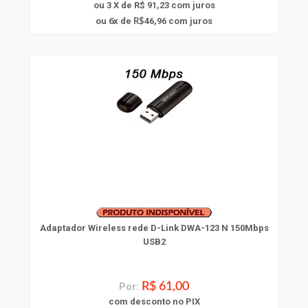
ou 3 X de R$ 91,23
com juros
6
ou
x
de
46,96
com juros
R$
Adaptador Wireless rede D-Link DWA-123 N 150Mbps
USB2
Por:
R$ 61,00
com
desconto
no PIX