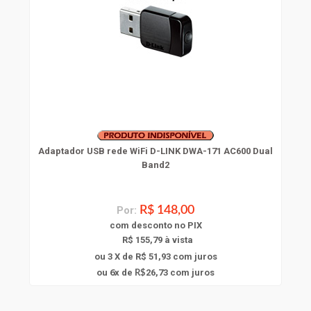
Adaptador USB rede WiFi D-LINK DWA-171 AC600 Dual
Band2
Por:
R$ 148,00
com
desconto
no PIX
R$ 155,79 à vista
ou 3 X de R$ 51,93
com juros
6
ou
x
de
26,73
com juros
R$