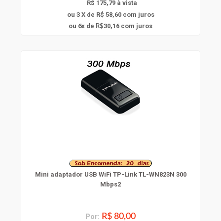
R$ 175,79 à vista
ou 3 X de R$ 58,60
com juros
6
ou
x
de
30,16
com juros
R$
Mini adaptador USB WiFi TP-Link TL-WN823N 300
Mbps2
Por:
R$ 80,00