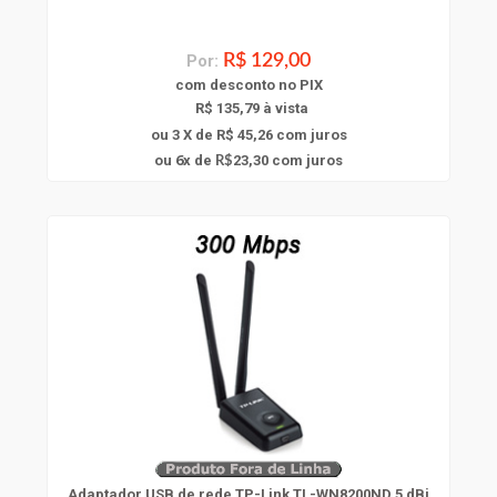
Por:
R$ 129,00
com
desconto
no PIX
R$ 135,79 à vista
ou 3 X de R$ 45,26
com juros
6
ou
x
de
23,30
com juros
R$
Adaptador USB de rede TP-Link TL-WN8200ND 5 dBi