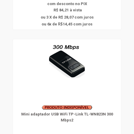
com
desconto
no PIX
R$ 84,21 à vista
ou 3 X de R$ 28,07
com juros
6
ou
x
de
14,45
com juros
R$
Mini adaptador USB WiFi TP-Link TL-WN823N 300
Mbps2