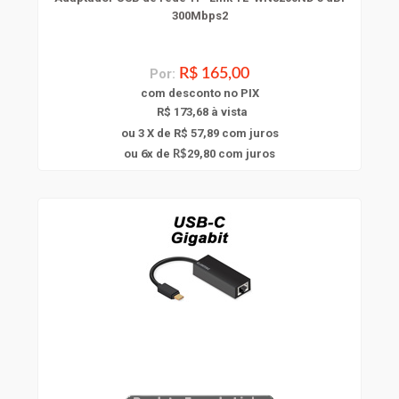
300Mbps2
Por:
R$ 165,00
com
desconto
no PIX
R$ 173,68 à vista
ou 3 X de R$ 57,89
com juros
6
ou
x
de
29,80
com juros
R$