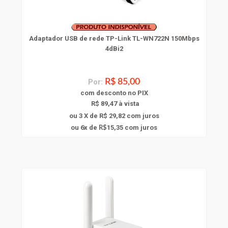
Adaptador USB de rede TP-Link TL-WN722N 150Mbps
4dBi2
Por:
R$ 85,00
com
desconto
no PIX
R$ 89,47 à vista
ou 3 X de R$ 29,82
com juros
6
ou
x
de
15,35
com juros
R$