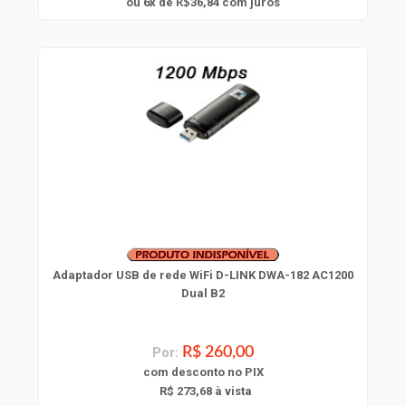
6
ou
x
de
36,84
com juros
R$
Adaptador USB de rede WiFi D-LINK DWA-182 AC1200
Dual B2
Por:
R$ 260,00
com
desconto
no PIX
R$ 273,68 à vista