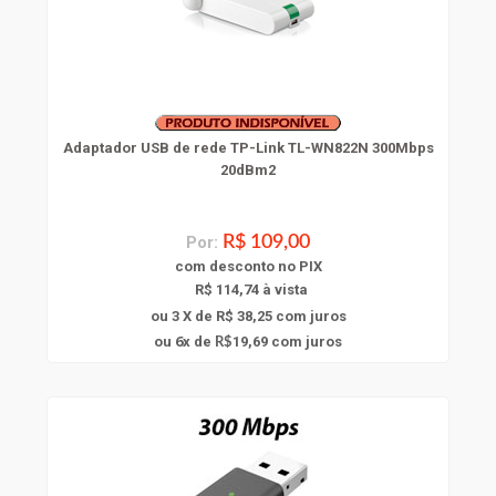
Adaptador USB de rede TP-Link TL-WN822N 300Mbps
20dBm2
Por:
R$ 109,00
com
desconto
no PIX
R$ 114,74 à vista
ou 3 X de R$ 38,25
com juros
6
ou
x
de
19,69
com juros
R$