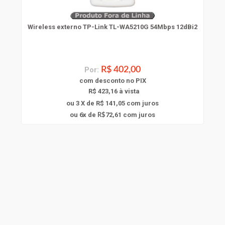
Wireless externo TP-Link TL-WA5210G 54Mbps 12dBi2
Por:
R$ 402,00
com
desconto
no PIX
R$ 423,16 à vista
ou 3 X de R$ 141,05
com juros
6
ou
x
de
72,61
com juros
R$