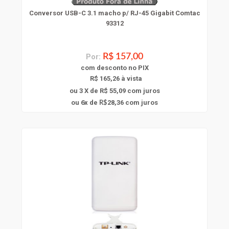
Conversor USB-C 3.1 macho p/ RJ-45 Gigabit Comtac
93312
Por:
R$ 157,00
com
desconto
no PIX
R$ 165,26 à vista
ou 3 X de R$ 55,09
com juros
6
ou
x
de
28,36
com juros
R$