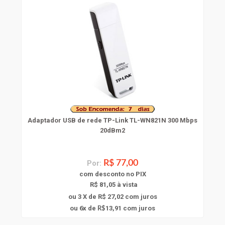
Adaptador USB de rede TP-Link TL-WN821N 300 Mbps
20dBm2
Por:
R$ 77,00
com
desconto
no PIX
R$ 81,05 à vista
ou 3 X de R$ 27,02
com juros
6
ou
x
de
13,91
com juros
R$