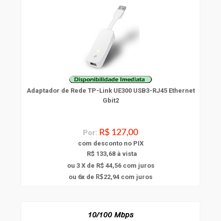
Adaptador de Rede TP-Link UE300 USB3-RJ45 Ethernet
Gbit2
Por:
R$ 127,00
com
desconto
no PIX
R$ 133,68 à vista
ou 3 X de R$ 44,56
com juros
6
ou
x
de
22,94
com juros
R$