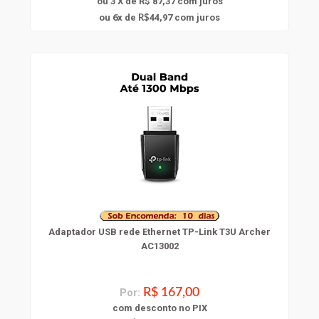
ou 3 X de R$ 87,37
com juros
6
ou
x
de
44,97
com juros
R$
Adaptador USB rede Ethernet TP-Link T3U Archer
AC13002
Por:
R$ 167,00
com
desconto
no PIX