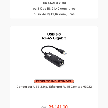
R$ 64,21 à vista
ou 3 X de R$ 21,40
com juros
6
ou
x
de
11,02
com juros
R$
Conversor USB 3.0 p/ Ethernet RJ45 Comtac 93922
Por:
R$ 141,00