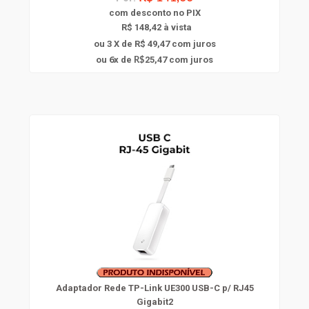
com
desconto
no PIX
R$ 148,42 à vista
ou 3 X de R$ 49,47
com juros
6
ou
x
de
25,47
com juros
R$
Adaptador Rede TP-Link UE300 USB-C p/ RJ45
Gigabit2