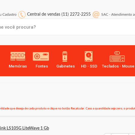
Central de vendas
(11) 2272-2255
 Cadastro
SAC
-
Atendimento a
Memórias
Fontes
Gabinetes
HD - SSD
Teclados - Mouse
idade que deseja de cada produto e clique no botão Recalcular. Caso a quantidade seja zero, o produt
Link LS105G LiteWave 1 Gb