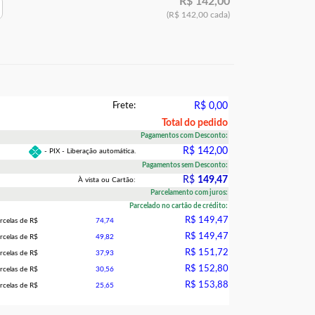
R$ 142,00
(R$ 142,00 cada)
Frete:
R$ 0,00
Total do pedido
Pagamentos com Desconto:
R$ 142,00
- PIX - Liberação automática.
Pagamentos sem Desconto:
R$
149,47
À vista ou Cartão:
Parcelamento com juros:
Parcelado no cartão de crédito:
R$ 149,47
rcelas de R$
74,74
R$ 149,47
rcelas de R$
49,82
R$ 151,72
rcelas de R$
37,93
R$ 152,80
rcelas de R$
30,56
R$ 153,88
rcelas de R$
25,65