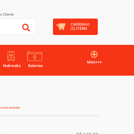
o Cliente
CARRINHO
(
1
) ITENS
Mais+++.
Nobreaks
Baterias
o será excluído.