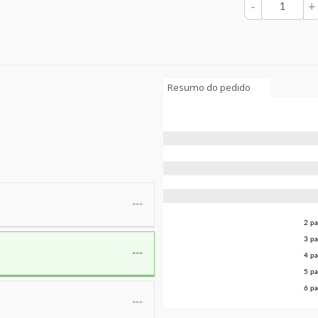
-
+
Resumo do pedido
---
2 pa
3 pa
---
4 pa
5 pa
6 pa
---