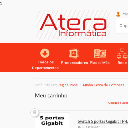
5
Meu
Todos os
Processadores
Placas Mãe
Rede
Departamentos.
Página Inicial
Minha Cesta de Compras
Você está em:
Meu carrinho
Coloque a Quant
Switch 5 portas Gigabit TP-
Ref. LS105G