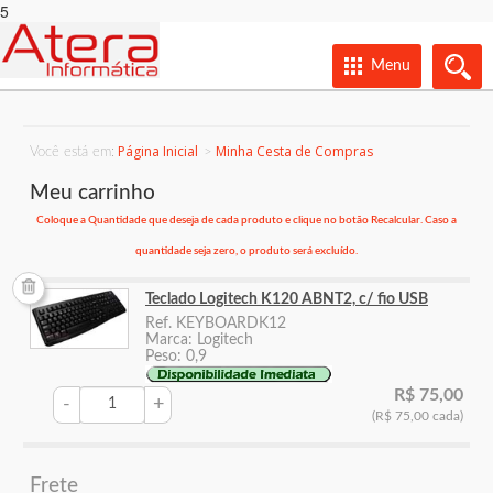
5
Menu
Página Inicial
Minha Cesta de Compras
Você está em:
Meu carrinho
Coloque a Quantidade que deseja de cada produto e clique no botão Recalcular. Caso a
quantidade seja zero, o produto será excluído.
Teclado Logitech K120 ABNT2, c/ fio USB
Ref. KEYBOARDK12
Marca: Logitech
Peso: 0,9
R$ 75,00
-
+
(R$ 75,00 cada)
Frete