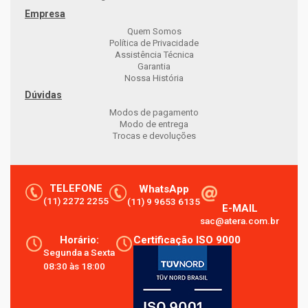
Empresa
Quem Somos
Política de Privacidade
Assistência Técnica
Garantia
Nossa História
Dúvidas
Modos de pagamento
Modo de entrega
Trocas e devoluções
TELEFONE
WhatsApp
(11) 2272 2255
(11) 9 9653 6135
E-MAIL
sac@atera.com.br
Horário:
Certificação ISO 9000
Segunda a Sexta
08:30 às 18:00