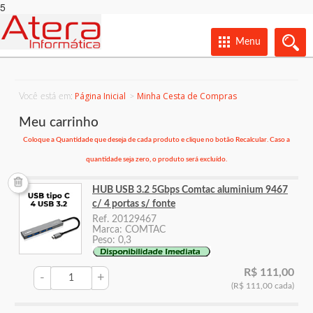
5
Menu
Página Inicial
Minha Cesta de Compras
Você está em:
Meu carrinho
Coloque a Quantidade que deseja de cada produto e clique no botão Recalcular. Caso a
quantidade seja zero, o produto será excluído.
HUB USB 3.2 5Gbps Comtac aluminium 9467
c/ 4 portas s/ fonte
Ref. 20129467
Marca: COMTAC
Peso: 0,3
R$ 111,00
-
+
(R$ 111,00 cada)