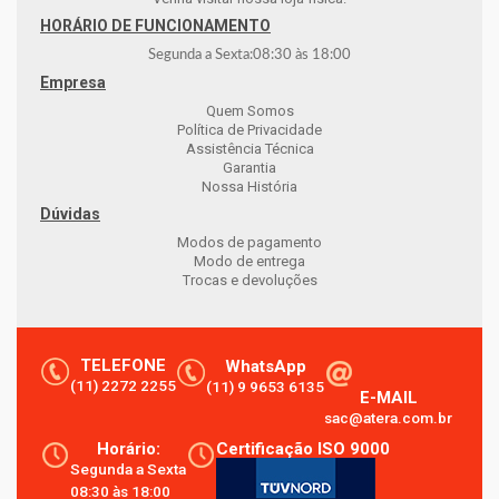
HORÁRIO DE FUNCIONAMENTO
Segunda a Sexta:
08:30
às
18:00
Empresa
Quem Somos
Política de Privacidade
Assistência Técnica
Garantia
Nossa História
Dúvidas
Modos de pagamento
Modo de entrega
Trocas e devoluções
TELEFONE
WhatsApp
(11) 2272 2255
(11) 9 9653 6135
E-MAIL
sac@atera.com.br
Horário:
Certificação ISO 9000
Segunda a Sexta
08:30 às 18:00