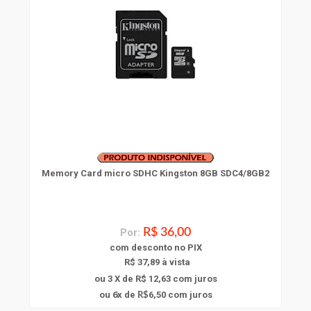
Memory Card micro SDHC Kingston 8GB SDC4/8GB2
Por:
R$ 36,00
com
desconto
no PIX
R$ 37,89 à vista
ou 3 X de R$ 12,63
com juros
6
ou
x
de
6,50
com juros
R$