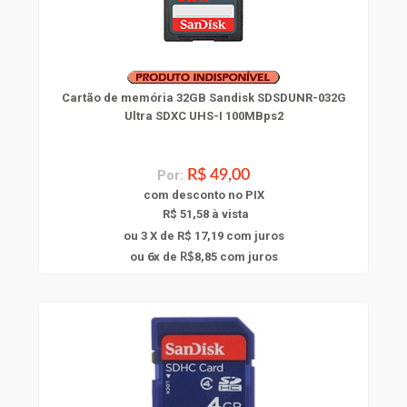
Cartão de memória 32GB Sandisk SDSDUNR-032G
Ultra SDXC UHS-I 100MBps2
Por:
R$ 49,00
com
desconto
no PIX
R$ 51,58 à vista
ou 3 X de R$ 17,19
com juros
6
ou
x
de
8,85
com juros
R$