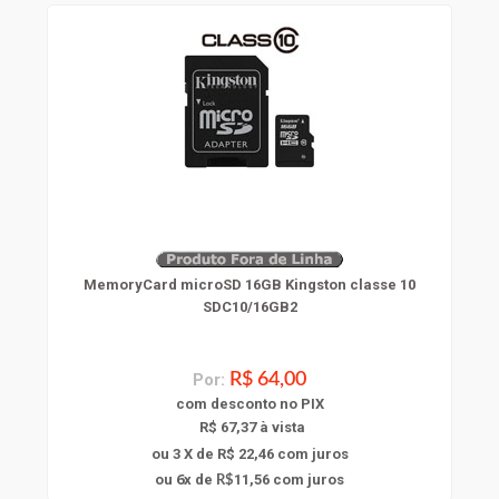
MemoryCard microSD 16GB Kingston classe 10
SDC10/16GB2
Por:
R$ 64,00
com
desconto
no PIX
R$ 67,37 à vista
ou 3 X de R$ 22,46
com juros
6
ou
x
de
11,56
com juros
R$