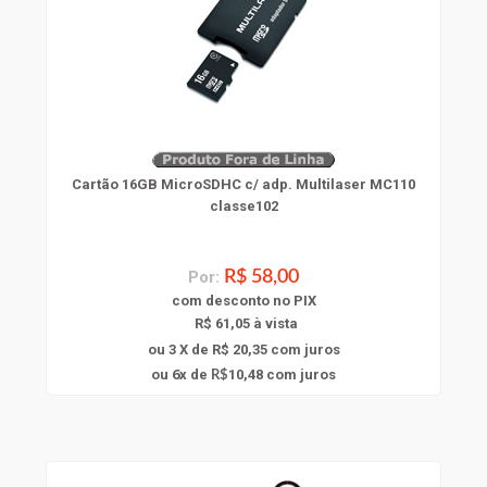
Cartão 16GB MicroSDHC c/ adp. Multilaser MC110
classe102
Por:
R$ 58,00
com
desconto
no PIX
R$ 61,05 à vista
ou 3 X de R$ 20,35
com juros
6
ou
x
de
10,48
com juros
R$