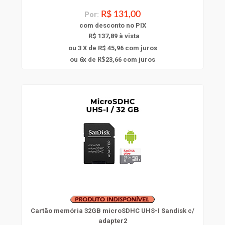
Por:
R$ 131,00
com
desconto
no PIX
R$ 137,89 à vista
ou 3 X de R$ 45,96
com juros
6
ou
x
de
23,66
com juros
R$
Cartão memória 32GB microSDHC UHS-I Sandisk c/
adapter2