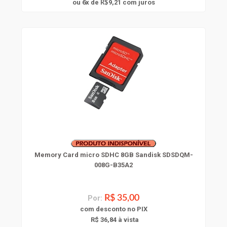
6
ou
x
de
9,21
com juros
R$
Memory Card micro SDHC 8GB Sandisk SDSDQM-
008G-B35A2
Por:
R$ 35,00
com
desconto
no PIX
R$ 36,84 à vista