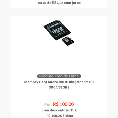
6
ou
x
de
7,22
com juros
R$
Memory Card micro SDHC Kingston 32 GB
SDC4/32GB2
Por:
R$ 100,00
com
desconto
no PIX
R$ 105,26 à vista