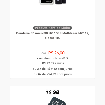
Pendrive SD microSD HC 16GB Multilaser MC112,
classe 102
Por:
R$ 26,00
com
desconto
no PIX
R$ 27,37 à vista
ou 3 X de R$ 9,12
com juros
6
ou
x
de
4,70
com juros
R$