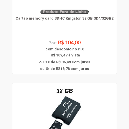
Cartão memory card SDHC Kingston 32 GB SD4/32GB2
Por:
R$ 104,00
com
desconto
no PIX
R$ 109,47 à vista
ou 3 X de R$ 36,49
com juros
6
ou
x
de
18,78
com juros
R$