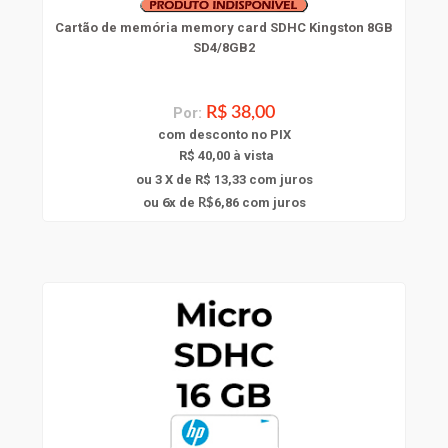
Cartão de memória memory card SDHC Kingston 8GB
SD4/8GB2
Por:
R$ 38,00
com
desconto
no PIX
R$ 40,00 à vista
ou 3 X de R$ 13,33
com juros
6
ou
x
de
6,86
com juros
R$