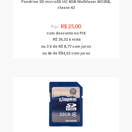
Pendrive SD microSD HC 8GB Multilaser MC058,
classe 42
Por:
R$ 25,00
com
desconto
no PIX
R$ 26,32 à vista
ou 3 X de R$ 8,77
com juros
6
ou
x
de
4,52
com juros
R$