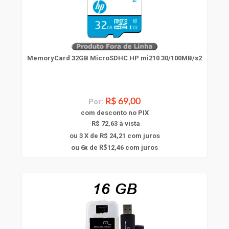
MemoryCard 32GB MicroSDHC HP mi210 30/100MB/s2
Por:
R$ 69,00
com
desconto
no PIX
R$ 72,63 à vista
ou 3 X de R$ 24,21
com juros
6
ou
x
de
12,46
com juros
R$