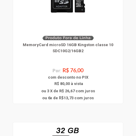
MemoryCard microSD 16GB Kingston classe 10
SDC10G2/16GB2
Por:
R$ 76,00
com
desconto
no PIX
R$ 80,00 à vista
ou 3 X de R$ 26,67
com juros
6
ou
x
de
13,73
com juros
R$