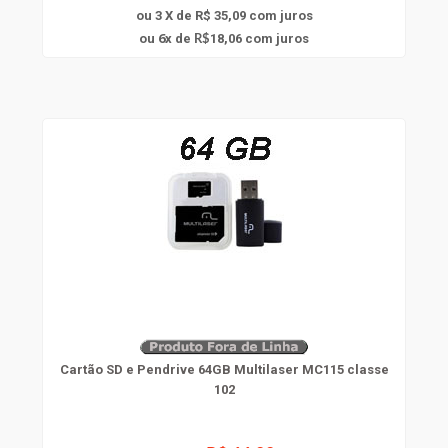
ou 3 X de R$ 35,09
com juros
6
ou
x
de
18,06
com juros
R$
Cartão SD e Pendrive 64GB Multilaser MC115 classe
102