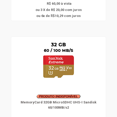
R$ 60,00 à vista
ou 3 X de R$ 20,00
com juros
6
ou
x
de
10,29
com juros
R$
MemoryCard 32GB MicroSDHC UHS-I Sandisk
60/100MB/s2