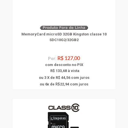
MemoryCard microSD 32GB Kingston classe 10
SDC10G2/32GB2
Por:
R$ 127,00
com
desconto
no PIX
R$ 133,68 à vista
ou 3 X de R$ 44,56
com juros
6
ou
x
de
22,94
com juros
R$