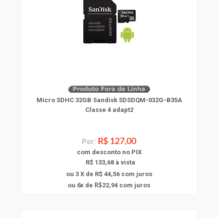
Micro SDHC 32GB Sandisk SDSDQM-032G-B35A
Classe 4 adapt2
Por:
R$ 127,00
com
desconto
no PIX
R$ 133,68 à vista
ou 3 X de R$ 44,56
com juros
6
ou
x
de
22,94
com juros
R$