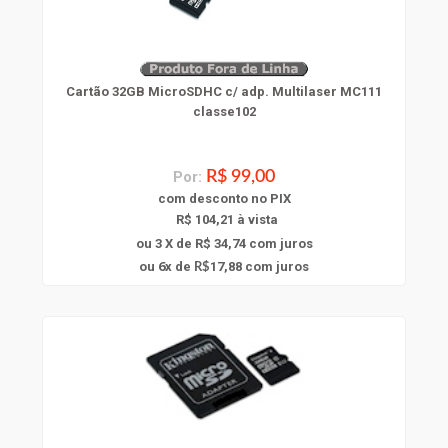
Cartão 32GB MicroSDHC c/ adp. Multilaser MC111
classe102
Por:
R$ 99,00
com
desconto
no PIX
R$ 104,21 à vista
ou 3 X de R$ 34,74
com juros
6
ou
x
de
17,88
com juros
R$