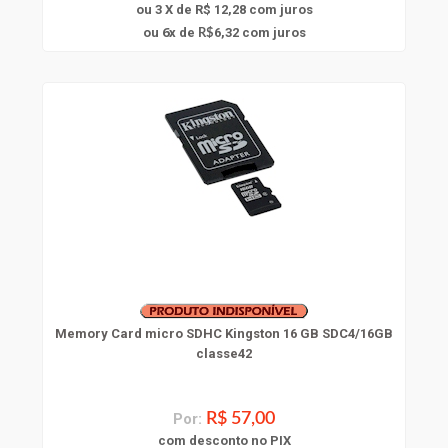
ou 3 X de R$ 12,28
com juros
6
ou
x
de
6,32
com juros
R$
Memory Card micro SDHC Kingston 16 GB SDC4/16GB
classe42
Por:
R$ 57,00
com
desconto
no PIX