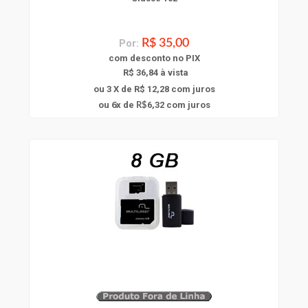
Por:
R$ 35,00
com
desconto
no PIX
R$ 36,84 à vista
ou 3 X de R$ 12,28
com juros
6
ou
x
de
6,32
com juros
R$