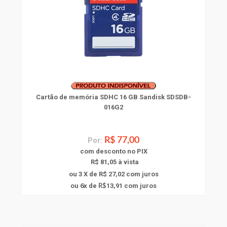
Cartão de memória SDHC 16 GB Sandisk SDSDB-
016G2
Por:
R$ 77,00
com
desconto
no PIX
R$ 81,05 à vista
ou 3 X de R$ 27,02
com juros
6
ou
x
de
13,91
com juros
R$