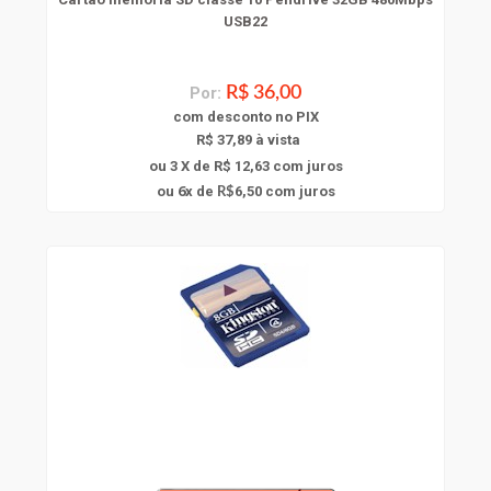
USB22
Por:
R$ 36,00
com
desconto
no PIX
R$ 37,89 à vista
ou 3 X de R$ 12,63
com juros
6
ou
x
de
6,50
com juros
R$