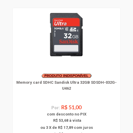
Memory card SDHC Sandisk Ultra 32GB SDSDH-032G-
U462
Por:
R$ 51,00
com
desconto
no PIX
R$ 53,68 à vista
ou 3 X de R$ 17,89
com juros