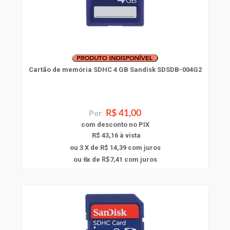
Cartão de memória SDHC 4 GB Sandisk SDSDB-004G2
Por:
R$ 41,00
com
desconto
no PIX
R$ 43,16 à vista
ou 3 X de R$ 14,39
com juros
6
ou
x
de
7,41
com juros
R$