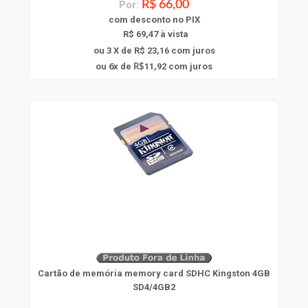
Por:
R$ 66,00
com
desconto
no PIX
R$ 69,47 à vista
ou 3 X de R$ 23,16
com juros
6
ou
x
de
11,92
com juros
R$
Cartão de memória memory card SDHC Kingston 4GB
SD4/4GB2