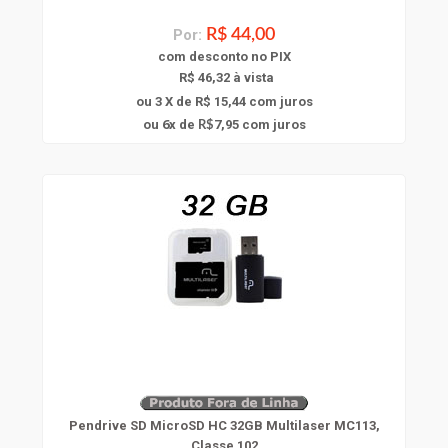
Por:
R$ 44,00
com
desconto
no PIX
R$ 46,32 à vista
ou 3 X de R$ 15,44
com juros
6
ou
x
de
7,95
com juros
R$
Pendrive SD MicroSD HC 32GB Multilaser MC113,
Classe 102