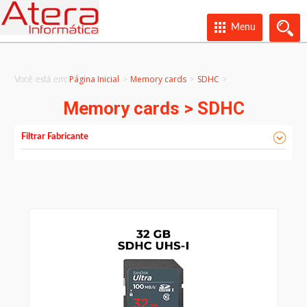
Menu
Página Inicial
Memory cards
SDHC
Você está em:
>
>
Memory cards > SDHC
Filtrar Fabricante