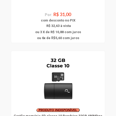
Por:
R$ 31,00
com
desconto
no PIX
R$ 32,63 à vista
ou 3 X de R$ 10,88
com juros
6
ou
x
de
5,60
com juros
R$
Cartão memória SD classe 10 Pendrive 32GB 480Mbps