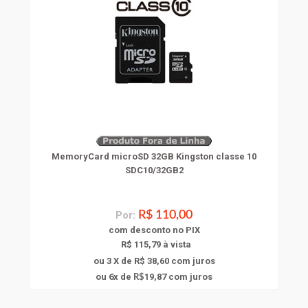
MemoryCard microSD 32GB Kingston classe 10
SDC10/32GB2
Por:
R$ 110,00
com
desconto
no PIX
R$ 115,79 à vista
ou 3 X de R$ 38,60
com juros
6
ou
x
de
19,87
com juros
R$