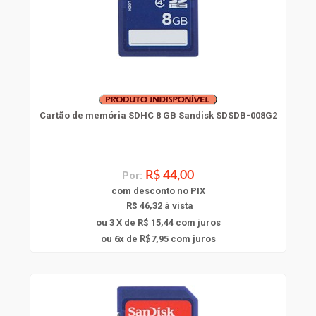
Cartão de memória SDHC 8 GB Sandisk SDSDB-008G2
Por:
R$ 44,00
com
desconto
no PIX
R$ 46,32 à vista
ou 3 X de R$ 15,44
com juros
6
ou
x
de
7,95
com juros
R$