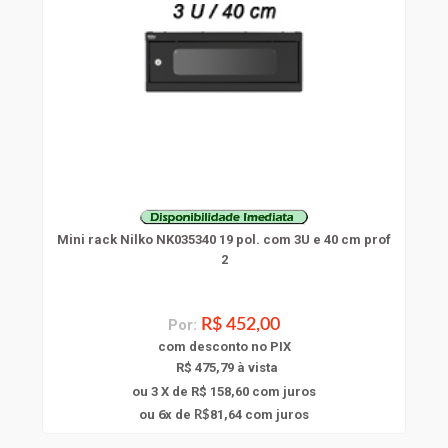
Mini rack Nilko NK035340 19 pol. com 3U e 40 cm prof
2
Por:
R$ 452,00
com
desconto
no PIX
R$ 475,79 à vista
ou 3 X de R$ 158,60
com juros
6
ou
x
de
81,64
com juros
R$