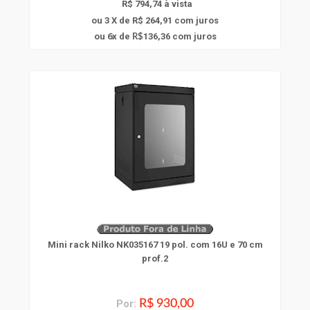
R$ 794,74 à vista
ou 3 X de R$ 264,91
com juros
6
ou
x
de
136,36
com juros
R$
Mini rack Nilko NK035167 19 pol. com 16U e 70 cm
prof.2
Por:
R$ 930,00