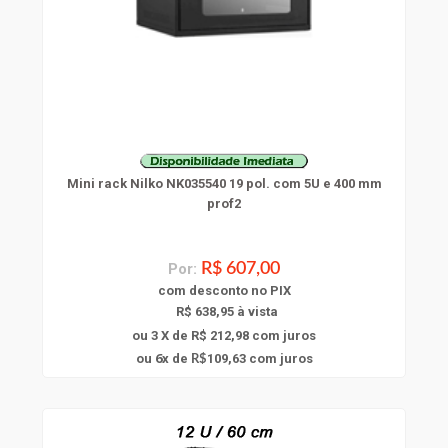
Mini rack Nilko NK035540 19 pol. com 5U e 400 mm
prof2
Por:
R$ 607,00
com
desconto
no PIX
R$ 638,95 à vista
ou 3 X de R$ 212,98
com juros
6
ou
x
de
109,63
com juros
R$