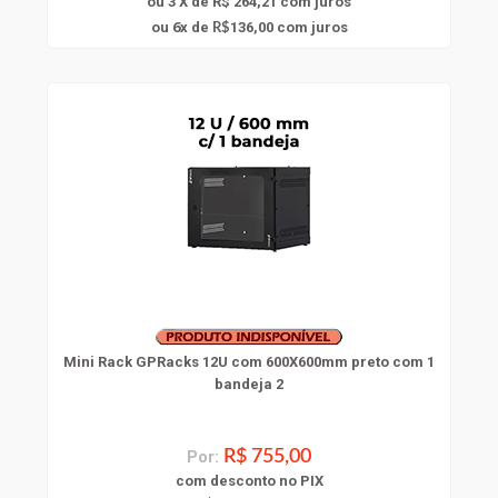
ou 3 X de R$ 264,21
com juros
6
ou
x
de
136,00
com juros
R$
Mini Rack GPRacks 12U com 600X600mm preto com 1
bandeja 2
Por:
R$ 755,00
com
desconto
no PIX