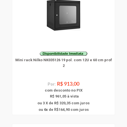
Mini rack Nilko NK035126 19 pol. com 12U e 60 cm prof
2
Por:
R$ 913,00
com
desconto
no PIX
R$ 961,05 à vista
ou 3 X de R$ 320,35
com juros
6
ou
x
de
164,90
com juros
R$