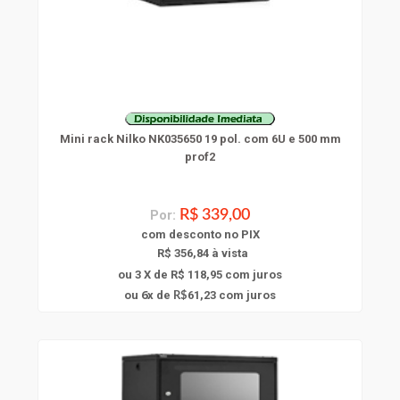
Mini rack Nilko NK035650 19 pol. com 6U e 500 mm
prof2
Por:
R$ 339,00
com
desconto
no PIX
R$ 356,84 à vista
ou 3 X de R$ 118,95
com juros
6
ou
x
de
61,23
com juros
R$