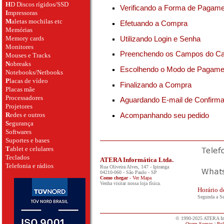
H
D Discos rígidos/SSD
Verificando a Forma de Pagam
I
mpressoras
M
aletas mochilas etc
Efetuando a Compra
Memórias
Memory cards
Utilizando Login e Senha
Monitores
Preenchendo os Campos do Ca
Mouses e Tracks
N
obreaks
Escolhendo o Modo de Pagame
Notebooks/Netbooks
P
lacas de vídeo
Finalizando a Compra
Placas mãe
Processadores
Aguardando E-mail de Confirm
Projetores
R
edes e outros
Acompanhando seu pedido
S
egurança
Softwares
Suportes e bases
T
ablet e celulares
Teclados
ATERA Informática Ltda.
Telefonia e rádios
Rua Oliveira Alves, 147 - Ipiranga
04210-060
-
São Paulo
-
SP
Como chegar
- Ver Mapa
Venha visitar nossa loja física.
Horário d
Segunda a Se
© 1990-2025 ATERA Info
Quem Somos
|
Pol