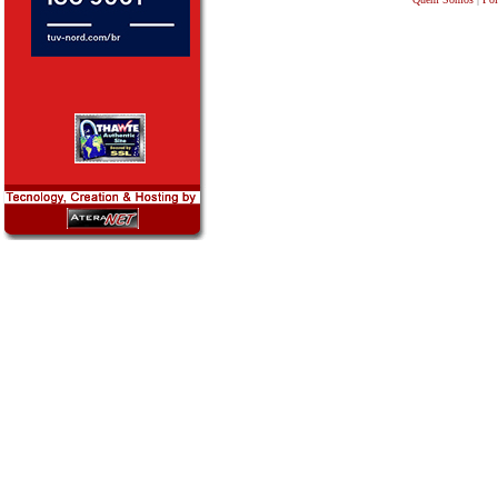
||||||||