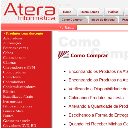
103-143
- Produtos com desconto
A
daptadores
Automação
B
aterias e carreg.
C
abos
Caixas de som
Câmeras
Chaveadores e KVM
Encontrando os Produtos na At
Computadores
Conectores
Encontrando os Produtos na Ate
Controladores
Coolers/dissipadores
Verificando a Disponibilidade d
E
létrica
Estabilizador/Trafo
Colocando Produtos na cesta
F
erramentas
Filtros e protetores
Alterando a Quantidade de Pro
Fones e Mics
Escolhendo a Forma de Entreg
Fontes
G
abinetes e racks
Quando irei Receber Minhas C
Gravadores DVD, BD